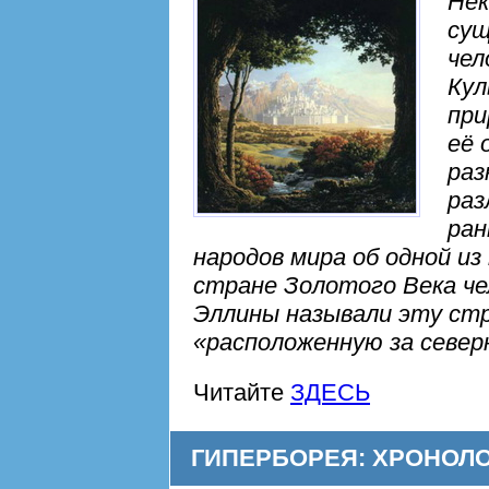
Нек
сущ
чел
Кул
при
её 
раз
раз
ран
народов мира об одной из
стране Золотого Века чел
Эллины называли эту стр
«расположенную за севе
Читайте
ЗДЕСЬ
ГИПЕРБОРЕЯ: ХРОНОЛ