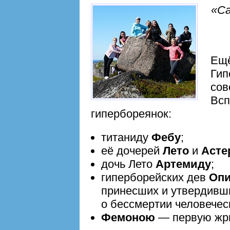
«Са
Ещё
Гип
сов
Всп
гипербореянок:
титаниду
Фебу
;
её дочерей
Лето
и
Асте
дочь Лето
Артемиду
;
гиперборейских дев
Оп
принесших и утвердивш
о бессмертии человечес
Фемоною
— первую жри