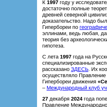
К
1997
году у исследоват
достаточно полные теорет
древней северной цивилиз
доказательство. Надо бы
Гипербореи по
географич
эллинами, ведь любая, д
теория без археологичес
гипотеза.
С лета
1997
года на Русск
специализированные эксп
рассказано
ЗДЕСЬ
. Их к
осуществляло Правление 
Гипербореи движения
«Се
–
Международный клуб у
27
декабря
2024
года попе
Правление Международног