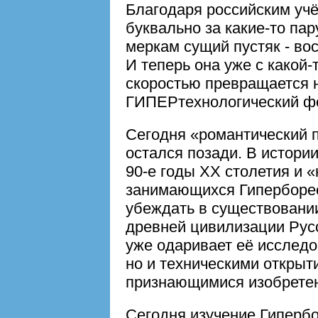
Благодаря российским уч
буквально за какие-то пар
меркам сущий пустяк - во
И теперь она уже с какой
скоростью превращается н
ГИПЕРтехнологический 
Сегодня «романтический 
остался позади. В истори
90-е годы XX столетия и «
занимающихся Гиперборее
убеждать в существовании
древней цивилизации Русс
уже одаривает её исследо
но и техническими откры
признающимися изобрете
Сегодня изучение Гипербо