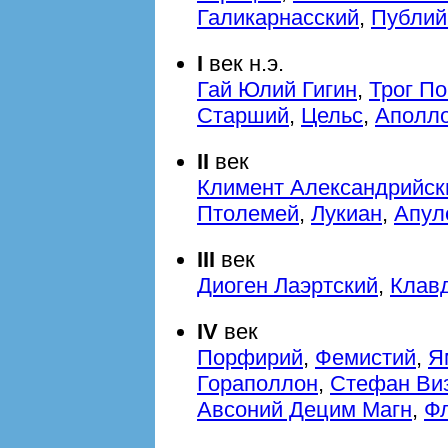
Галикарнасский
,
Публий
I
век н.э.
Гай Юлий Гигин
,
Трог П
Старший
,
Цельс
,
Аполл
II
век
Климент Александрийск
Птолемей
,
Лукиан
,
Апул
III
век
Диоген Лаэртский
,
Клав
IV
век
Порфирий
,
Фемистий
,
Я
Гораполлон
,
Стефан Ви
Авсоний Децим Магн
,
Ф