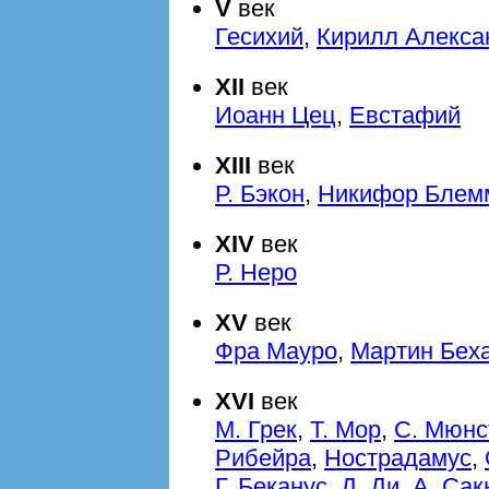
V
век
Гесихий
,
Кирилл Алекса
XII
век
Иоанн Цец
,
Евстафий
XIII
век
Р. Бэкон
,
Никифор Блем
XIV
век
Р. Неро
XV
век
Фра Мауро
,
Мартин Бех
XVI
век
М. Грек
,
Т. Мор
,
C. Мюнс
Рибейра
,
Нострадамус
,
Г. Беканус
,
Д. Ди
,
А. Сак