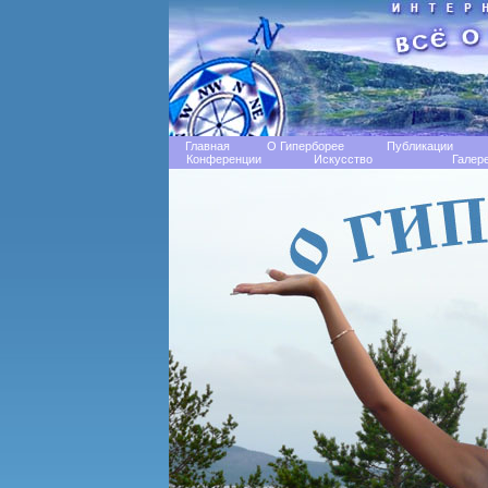
Главная
О Гиперборее
Публикации
Конференции
Искусство
Галер