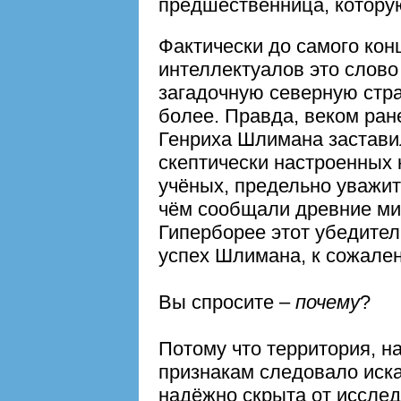
предшественница, котору
Фактически до самого ко
интеллектуалов это слов
загадочную северную стра
более. Правда, веком ран
Генриха Шлимана заставил
скептически настроенных
учёных, предельно уважит
чём сообщали древние ми
Гиперборее этот убедите
успех Шлимана, к сожален
Вы спросите –
почему
?
Потому что территория, н
признакам следовало иска
надёжно скрыта от исслед