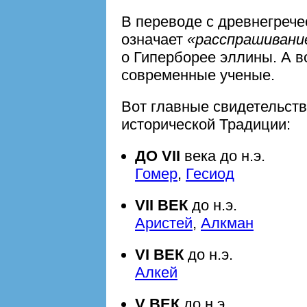
В переводе с древнегрече
означает
«расспрашивание
о Гиперборее эллины. А 
современные ученые.
Вот главные свидетельств
исторической Традиции:
ДО VII
века до н.э.
Гомер
,
Гесиод
VII ВЕК
до н.э.
Аристей
,
Алкман
VI ВЕК
до н.э.
Алкей
V ВЕК
до н.э.