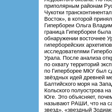
приполярным районам Рус
Чукотки трансконтинента
Восток», в которой приня
Гипербореи Ольга Владим
граница Гипербореи была 
обнаружении восточнее Ур
гиперборейских архетипов
исследователями Гипербо
Урала. После анализа отк
по охвату территорий экс
по Гиперборее МКУ был с
звёздных идей древней м
Балтийского моря на Запад
Кольского полуострова на
Юге. Это объясняет, поче
называют РАШИ, что на са
звезд», «звездный Зодиак