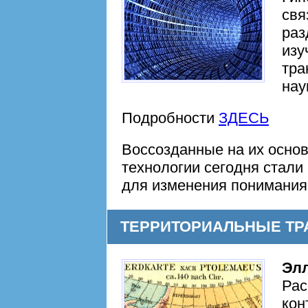
свя
раз
изу
тра
нау
Подробности
ЗДЕСЬ
Воссозданные на их осно
технологии сегодня стал
для изменения понимания
TЕРРИТОРИАЛЬНЫЕ ТР
Эл
Рас
кон