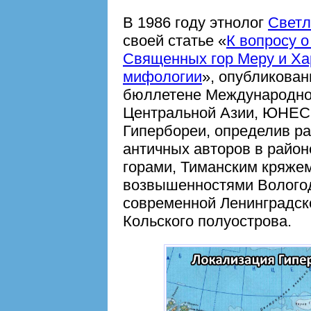
В 1986 году этнолог
Светл
своей статье «
К вопросу 
Священных гор Меру и Ха
мифологии
», опубликова
бюллетене Международной
Центральной Азии, ЮНЕСК
Гипербореи, определив р
античных авторов в район
горами, Тиманским кряже
возвышенностями Вологод
современной Ленинградско
Кольского полуострова.