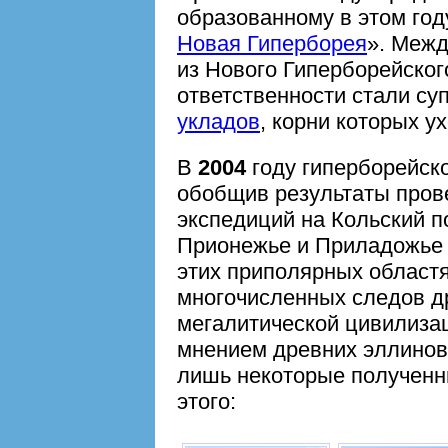
образованному в этом год
Новая Гиперборея
». Меж
из Нового Гиперборейског
ответственности стали с
укладов
, корни которых у
В
2004
году гиперборейск
обобщив результаты пров
экспедиций на Кольский п
Прионежье и Приладожь
этих приполярных област
многочисленных следов д
мегалитической цивилизац
мнением древних эллинов
лишь некоторые полученн
этого: