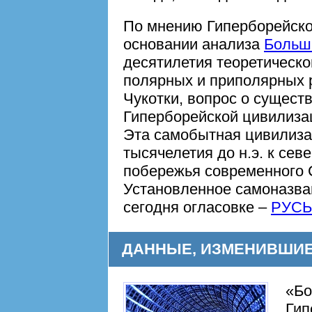
По мнению Гиперборейско
основании анализа
Больш
десятилетия теоретическо
полярных и приполярных 
Чукотки, вопрос о сущест
Гиперборейской цивилизац
Эта самобытная цивилиза
тысячелетия до н.э. к севе
побережья современного 
Установленное самоназван
сегодня огласовке –
РУСЬ
ДАННЫЕ, ИЗМЕНИВШИ
«Бо
Гип