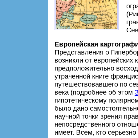
огр
(Ри
гра
Сев
Европейская картограф
Представления о Гипербор
возникли от европейских
предположительно восход
утраченной книге францис
путешествовавшего по се
века (подробнее об этом
гипотетическому полярно
было дано самостоятельн
научной точки зрения прав
непосредственного отноше
имеет. Всем, кто серьезн