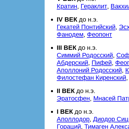
Кратин
,
Гераклит
,
Вакхи
IV ВЕК
до н.э.
Гекатей Понтийский
,
Эс
Фанодем
,
Феопонт
III ВЕК
до н.э.
Cиммий Родосский
,
Соф
Абдерский
,
Пифей
,
Фео
Аполлоний Родосский
,
К
Филостефан Киренский
II ВЕК
до н.э.
Эратосфен
,
Мнасей Пат
I ВЕК
до н.э.
Аполлодор
,
Диодор Сиц
Гораций
,
Тимаген Алекс