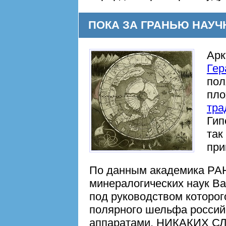
ПОКА ЗА ГРАНЬЮ НАУ
Арк
Гер
пол
пло
тра
Гип
так
при
По данным академика РАН,
минералогических наук В
под руководством которо
полярного шельфа росси
аппаратами, НИКАКИХ 