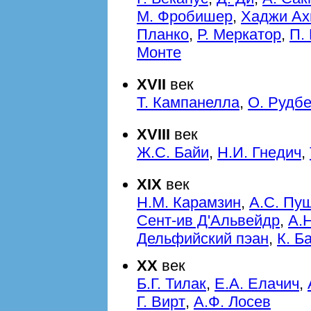
М. Фробишер
,
Хаджи А
Планко
,
Р. Меркатор
,
П.
Монте
XVII
век
Т. Кампанелла
,
О. Рудбе
XVIII
век
Ж.С. Байи
,
Н.И. Гнедич
,
XIX
век
Н.М. Карамзин
,
А.С. Пу
Сент-ив Д'Альвейдр
,
А.
Дельфийский пэан
,
К. Б
XX
век
Б.Г. Тилак
,
E.А. Елачич
,
Г. Вирт
,
А.Ф. Лосев