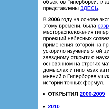
объектов Гипербореи, гла
представлены
ЗДЕСЬ
.
В
2006
году на основе эк
этому времени, была
разр
месторасположения гипер
проекций небесных созве
применения которой на пр
ускорило изучение этой ц
звездному открытию наука
основанном на строгих ма
домыслах и гипотезах авт
мнений о Гиперборее ушл
истории точных формул.
ОТКРЫТИЯ
2000-2009
2010