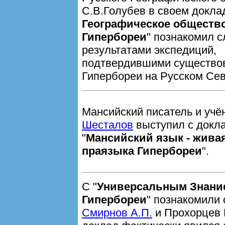
С.В.Голубев в своем докла
Географическое обществ
Гипербореи
" познакомил 
результатами экспедиций,
подтвердившими существо
Гипербореи на Русском Сев
Мансийский писатель и уч
Шесталов
выступил с докл
"
Мансийский язык - жива
праязыка Гипербореи
".
С "
Универсальным Знани
Гипербореи
" познакомили
Смирнов А.П.
и Прохорцев 