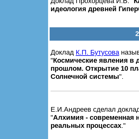
Доклад Прохорцева И.В. "
К
идеология древней Гипе
Доклад
К.П. Бутусова
назы
"
Космические явления в 
прошлом. Открытие 10 п
Солнечной системы
".
Е.И.Андреев сделал доклад
"
Алхимия - современная н
реальных процессах
."