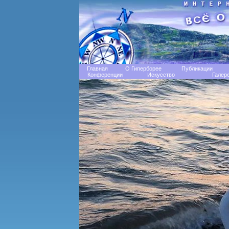
Главная
О Гиперборее
Публикации
Конференции
Искусство
Галер