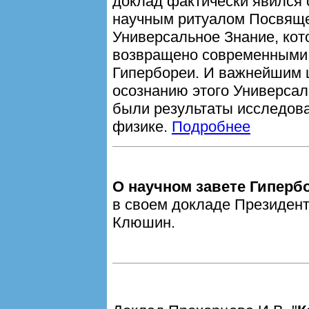
доклад фактически явился
научным ритуалом Посвящ
Универсальное Знание, кот
возвращено современными
Гипербореи. И важнейшим 
осознанию этого Универсал
были результаты исследов
физике.
Подробнее
О научном завете Гиперб
в своем докладе Президен
Клюшин.