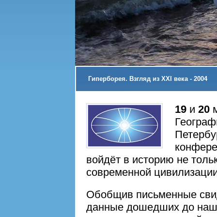
Гиперборея. Взгляд из XXI века - 2004
19
и
20
м
Географ
Петербу
конфере
войдёт в историю не толь
современной цивилизации
Обобщив письменные свид
данные дошедших до наших