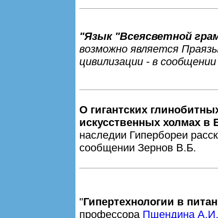
"Язык "Всеясветной гр
возможно является Праяз
цивилизации - в сообщении
О гигантскиx глинобитны
искусственных холмах в 
наследии Гипербореи расск
сообщении Зернов В.Б.
"
Гипертехнологии в пита
профессора
Пшендина А.И