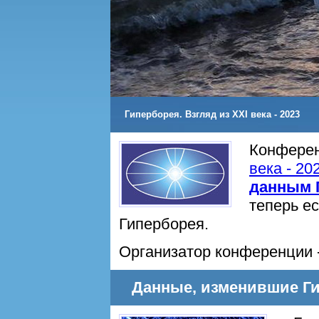
Гиперборея. Взгляд из XXI века - 2023
Конферен
века - 20
данным 
теперь ес
Гиперборея.
Организатор конференции 
Данные, изменившие Г