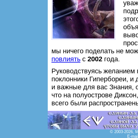
уваж
подр
этог
объ
выво
прос
мы ничего поделать не мож
повлиять
с
2002
года.
Руководствуясь желанием 
поклонники Гипербореи, и 
и важные для вас Знания,
что на полуострове Диксон
всего были распространен
© 2003-2026, 
E-mai