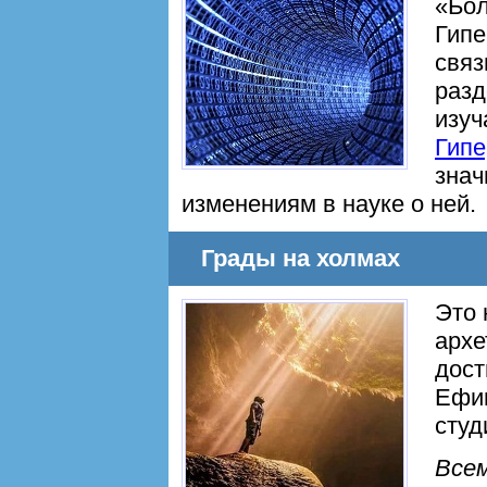
«Бол
Гипе
связ
разд
изуч
Гипе
зна
изменениям в науке о ней.
Грады на холмах
Это 
архе
дост
Ефим
студ
Всем