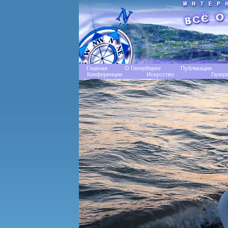
Главная
О Гиперборее
Публикации
Конференции
Искусство
Галер