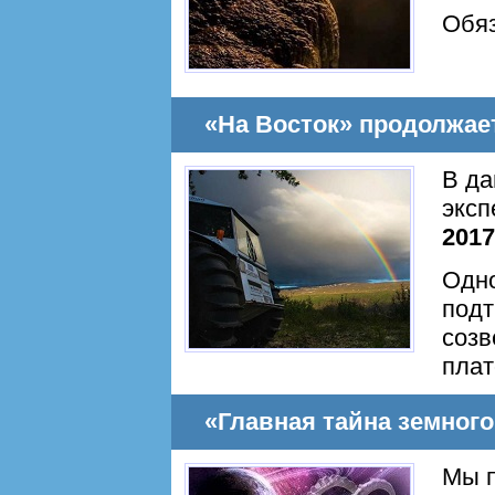
Обяз
«На Восток» продолжае
В да
эксп
2017
Одно
подт
соз
плат
«Главная тайна земного
Мы п