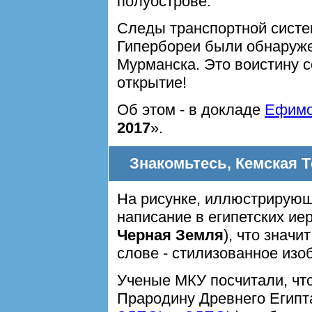
полуострове.
Следы транспортной систе
Гипербореи были обнаруж
Мурманска. Это воистину 
открытие!
Об этом - в докладе
Ефимо
2017
».
Знакомьтесь, Кемская 
На рисунке, иллюстрирующ
написание в египетских и
Черная Земля
), что значи
слове - стилизованное изо
Ученые МКУ посчитали, чт
Прародину Древнего Египт