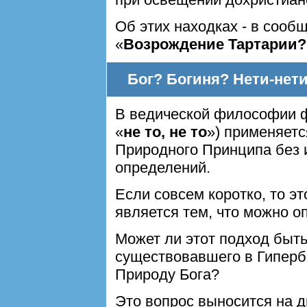
Об этих находках - в сооб
«
Возрождение Тартарии?
Бог? Богиня? Нети-нети
В ведической философии 
«
не то, не то
») применяет
Природного Принципа без 
определений.
Если совсем коротко, то э
является тем, что можно о
Может ли этот подход быть
существовавшего в Гиперб
Природу Бога?
Это вопрос выносится на д