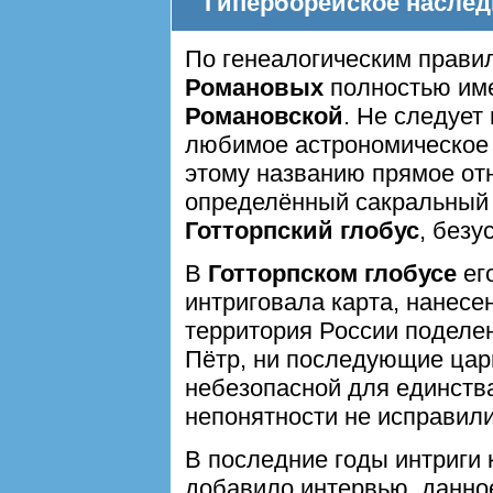
Гиперборейское насле
По генеалогическим прави
Романовых
полностью им
Романовской
. Не следует
любимое астрономическое 
этому названию прямое от
определённый сакральный
Готторпский глобус
, безу
В
Готторпском глобусе
ег
интриговала карта, нанесе
территория России поделен
Пётр, ни последующие цари
небезопасной для единств
непонятности не исправили
В последние годы интриги 
добавило интервью, данн