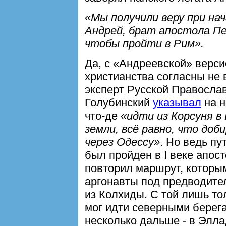
«Мы получили веру при нач
Андрей, брат апостола Пе
чтобы пройти в Рим».
Да, с «Андреевской» верс
христианства согласны не 
эксперт Русской Правосла
Голубинский
указывал
на н
что-де
«идти из Корсуня в 
земли, всё равно, что до
через Одессу»
. Но ведь пу
был пройден в I веке апос
повторил маршрут, которы
аргонавты под предводите
из Колхиды. С той лишь то
мог идти северными берег
несколько дальше - в Элла