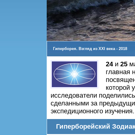
Гиперборея. Взгляд из XXI века - 2018
24
и
25
ма
главная 
посвящен
которой 
исследователи поделились
сделанными за предыдущий
экспедиционного изучения.
Гиперборейский Зодиак