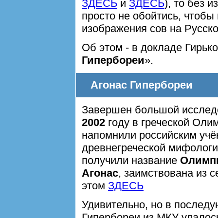
ЗДЕСЬ
и
ЗДЕСЬ
), то без 
просто не обойтись, чтобы
изображения сов на Русск
Об этом - в докладе Гирько
Гипербореи
».
Агонас Гипербореи
Завершен большой исследо
2002
году в греческой Олим
напомнили российским учён
древнегреческой мифологи
получили название
Олимп
Агонас
, заимствована из 
этом
ЗДЕСЬ
Удивительно, но в после
Гипербореи из МКУ удалось