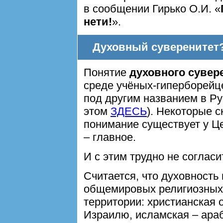
в сообщении Гирько О.И. «
нети!
».
Духовный суверенитет?
Понятие
духовного сувер
среде учёных-гиперборейц
под другим названием в Р
этом
ЗДЕСЬ
). Некоторые с
понимание существует у Ц
– главное.
И с этим трудно не согласи
Считается, что духовность
общемировых религиозных 
территории: христианская
Израилю, исламская – араб