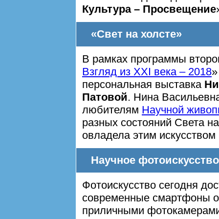
Культура – Просвещение
«Свет на холсте»
В рамках программы второ
Взгляд из XXI века – 2018
»
персональная выставка
Ни
Патовой
. Нина Васильевн
любителям
Научной живоп
разных состояний Света на 
овладела этим искусством 
Научное фотоискусство
Фотоискусство сегодня дос
современные смартфоны о
приличными фотокамерами.