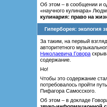
Об этом – в сообщении и 
«научного кулинара» Людм
кулинария: право на жиз
Гиперборея: экология 
За таким, на первый взгл
авторитетного музыкальног
Николаевича Говора
скрыва
содержание.
Но!
Чтобы это содержание стал
потребовалось пройти пут
Пифагора Самосского.
Об этом – в докладе Говора
звуко-информационной 