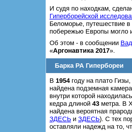
И судя по находкам, сдел
Гиперборейской исследова
Беломорье, путешествие в 
побережью Европы могло и
Об этом - в сообщении
Вад
«
Аргонавтика 2017
».
Барка РА Гипербореи
В
1954
году на плато Гизы
найдена подземная камера
внутри которой находилась
кедра длиной
43
метра. В 
найдена вероятная прароди
ЗДЕСЬ
и
ЗДЕСЬ
). С тех п
оставляли надежд на то, чт