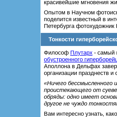
красивейшие мгновения жиз
Опытом в Научном фотоиск
поделится известный в инт
Петербурга фотохудожник 
Тонкости гиперборейск
Философ
Плутарх
- самый 
обустроенного гиперборей
Аполлона в Дельфах заверя
организации празднеств и
«Ничего бессмысленного и
проистекающего от суеве
обряды: одно имеет основ
другое не чуждо тонкостя
Вам интересно узнать, как