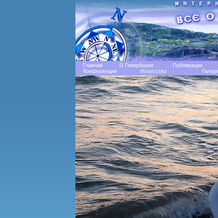
Главная
О Гиперборее
Публикации
Конференции
Искусство
Галер