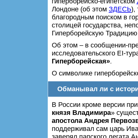
гиперборейско-египетском
Лондоне (об этом
ЗДЕСЬ
),
благородным поиском в гор
столицей государства, не
Гиперборейскую Традицию
Об этом – в сообщении-пр
исследовательского EI-тур
Гиперборейская»
.
О символике гиперборейск
Обманывал ли с истори
В России кроме версии при
князя Владимира
» сущест
апостола Андрея Первоз
поддерживал сам царь Ива
заверял папского легата А