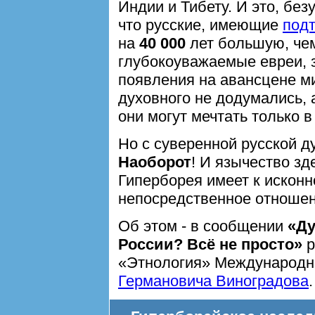
Индии и Тибету. И это, без
что русские, имеющие
под
на
40 000
лет большую, чем
глубокоуважаемые евреи, з
появления на авансцене ми
духовного не додумались, 
они могут мечтать только в
Но с суверенной русской д
Наоборот
! И язычество зд
Гиперборея имеет к искон
непосредственное отношен
Об этом - в сообщении
«Ду
России? Всё не просто»
р
«Этнология» Международн
Германовича Виноградова
.