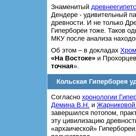
Знаменитый
древнеегипетс
Дендере - удивительный п
древности. И не только Дре
Гипербореи тоже. Таков о
МКУ после анализа находо
Об этом – в докладах
Хром
«На Востоке»
и Прохорцев
точная
».
Кольская Гиперборея у
Согласно
хронологии Гипе
Демина В.Н.
и
Жарниковой 
завершился потопом, прак
эту цивилизацию древности
«архаической» Гипербореи,