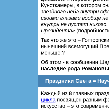
Кунсткамеры, в котором он
звездного неба внутри сф
своими глазами вообще н
внутрь не пустят никого.
Президента»
(подробност
Так что же это – Готторпск
нынешний всемогущий През
меньше!?
Об этом - в сообщении Шад
наследие рода Романов
Праздники Света = Нау
Каждый из
8
главных праз
цикла
посвящен разным фа
искусство – это современ