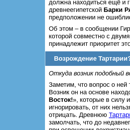
должна находиться ещё и 
древнеегипетской
Барки Р
предположении не ошибли
Об этом – в сообщении Гир
которой совместно с двум
принадлежит приоритет это
Возрождение Тартарии
Откуда возник подобный в
Заметим, что вопрос о ней
Возник он на основе наход
Восток!
», которые в силу
игнорировать, от них нельз
отрицать. Древнюю
Тарта
замолчать, что до недавне
при освещении дохристиан