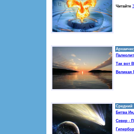
Читайте
Архаическ
Палеолит
Так вот В
Великая 
Средний п
Битва Ин
Север - 
Гипербор