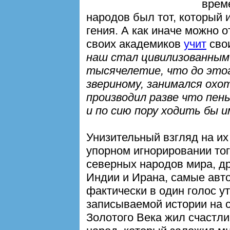
врем
народов был тот, который 
гения. А как иначе можно о
своих академиков
учит
свои
наш стал цивилизованным
тысячелетие, что до этог
звериному, занимался охот
производил разве что пень
и по сию пору ходить бы и
Унизительный взгляд на и
упорном игнорировании тог
северных народов мира, д
Индии и Ирана, самые авт
фактически в один голос у
записываемой истории на с
Золотого Века жил счастл