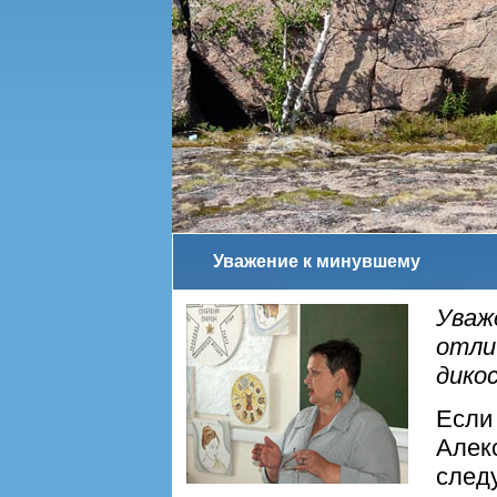
Уважение к минувшему
Уваж
отли
дикос
Если
Алек
следу