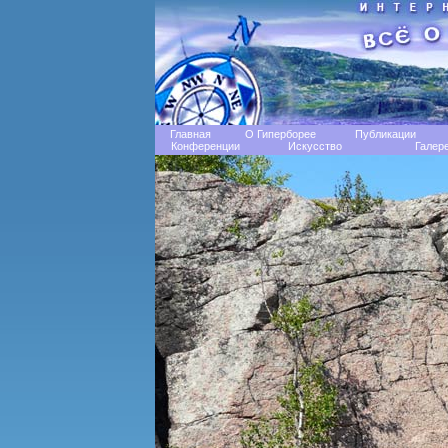
Главная
О Гиперборее
Публикации
Конференции
Искусство
Галер