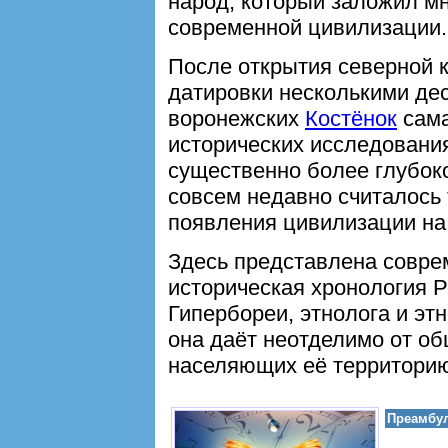
народ, который заложил м
современной цивилизации.
После открытия северной 
датировки несколькими де
воронежских
Костёнок
сама
исторических исследовани
существенно более глубоко
совсем недавно считалось
появления цивилизации на
Здесь представлена совре
историческая хронология Р
Гипербореи, этнолога и э
она даёт неотделимо от о
населяющих её территори
Преамбу