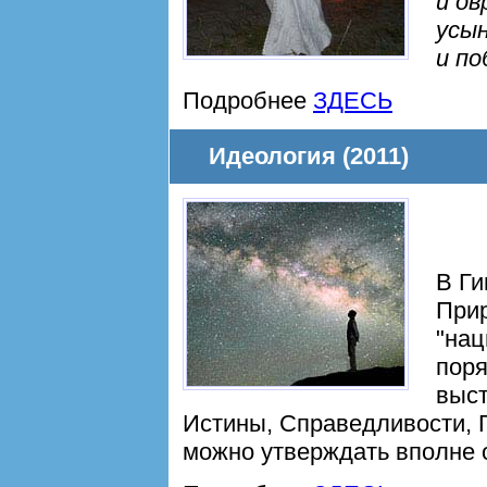
и ов
усын
и по
Подробнее
ЗДЕСЬ
Идеология (2011)
В Г
При
"нац
поря
выст
Истины, Справедливости, 
можно утверждать вполне 