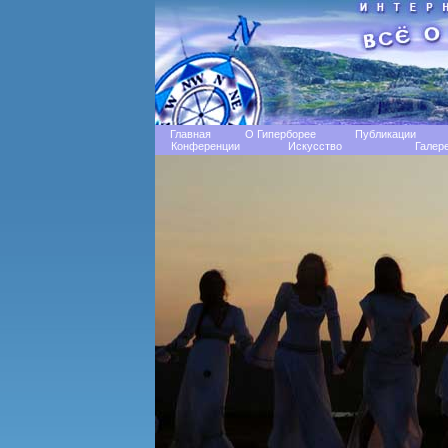
Главная
О Гиперборее
Публикации
Конференции
Искусство
Галер