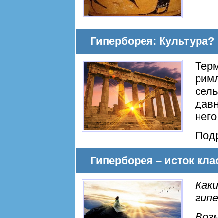
Гиперборея: Культура? 
Терм
рим
сель
давн
него
Под
Гиперборея – исток кла
Каки
гип
Возм