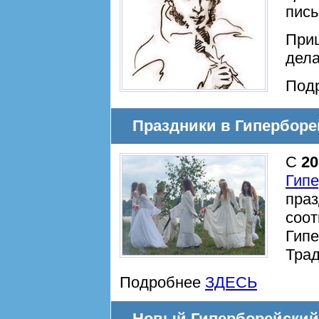
пись
Приш
дела
Под
Праздники в Гиперборе
С
20
Гипе
праз
соот
Гипе
Трад
Подробнее
ЗДЕСЬ
Новый Гиперборейский П