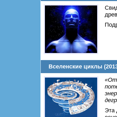
Свид
древ
Под
Вселенские циклы (201
«От
поте
энер
дег
Эта 