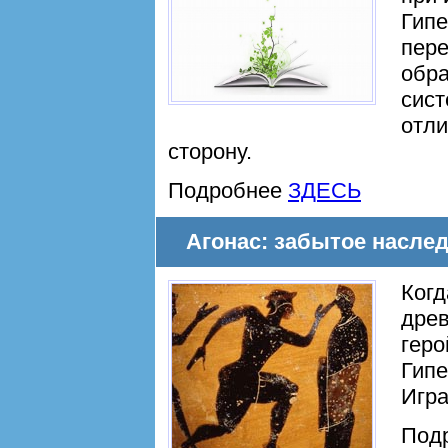
Гипе
пере
обра
сист
отли
сторону.
Подробнее
ЗДЕСЬ
Агонас: забытое наслед
Когд
древ
геро
Гипе
Игра
Под