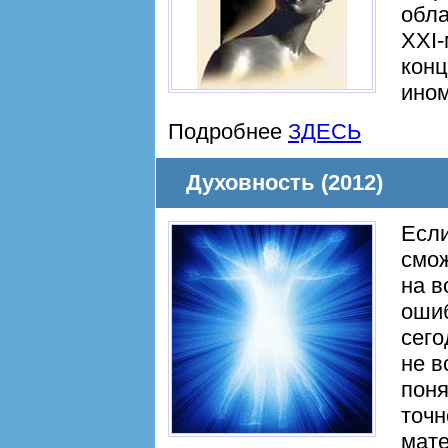
обла
XXI-
конц
ином
Подробнее
ЗДЕСЬ
Духовность (2012)
Если
смож
на в
ошиб
сего
не в
поня
точн
мате