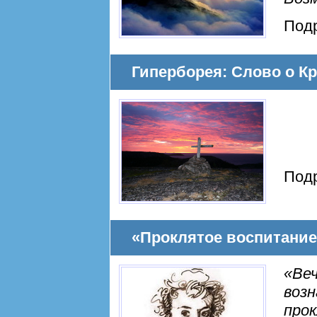
Под
Гиперборея: Слово о Кр
Под
«Проклятое воспитание»
«Веч
воз
прок