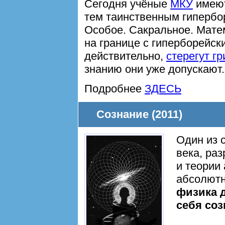
Сегодня учёные
МКУ
имеют
тем таинственным гиперб
Особое. Сакральное. Матем
на границе с гиперборейск
действительно,
стерегут г
знанию они уже допускают.
Подробнее
ЗДЕСЬ
Cознание (2011)
Один из
века, ра
и теории
абсолютн
физика 
себя соз