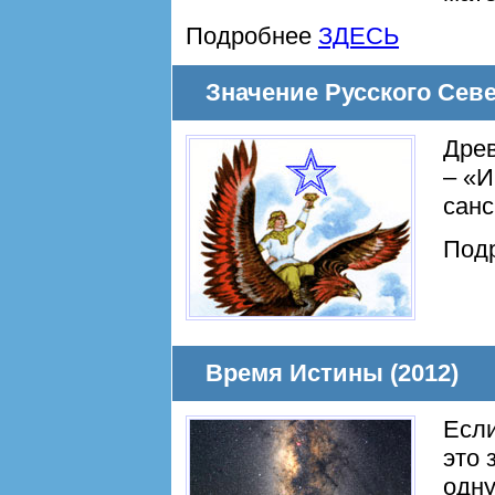
Подробнее
ЗДЕСЬ
Значение Русского Севе
Древ
– «И
санс
Под
Время Истины (2012)
Если
это 
одну