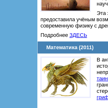
науч
Эта 
предоставила учёным возм
современную физику с дре
Подробнее
ЗДЕСЬ
Математика (2011)
В ан
исто
непр
таин
гран
стер
гри