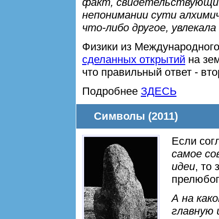
факт, свидетельствующий
непонимании сути алхимич
что-либо другое, увлекал
Физики из Международного
сделанных открытий
на зе
что правильный ответ - вто
Подробнее
ЗДЕСЬ
Символы (2011)
Если согл
самое со
идеи
, то
прелюбоп
А на как
главную 