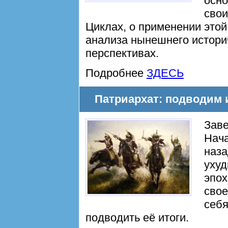
осно
свои
Циклах, о применении это
анализа нынешнего историч
перспективах.
Подробнее
ЗДЕСЬ
Патриархат: подводим и
Заве
Нач
наза
уху
эпох
свое
себя
подводить её итоги.