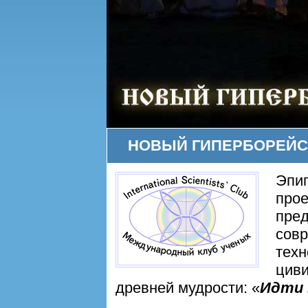
НОВЫЙ ГИПЕРБОРЕЙС
Эпиг
прое
пре
совр
техн
циви
древней мудрости: «
Идти 