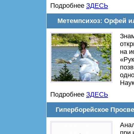
Подробнее
ЗДЕСЬ
Метемпсихоз: Орфей ил
Знам
откр
на и
«Рук
позв
одно
Наук
Подробнее
ЗДЕСЬ
Гиперборейское Просве
Анал
при 