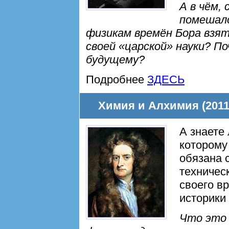
А в чём,
помешал
физикам времён Бора взят
своей «царской» науки? По
будущему?
Подробнее
ЗДЕСЬ
Химия и Алхимия (2011
А знаете 
которому
обязана 
техничес
своего в
историки
Что это 