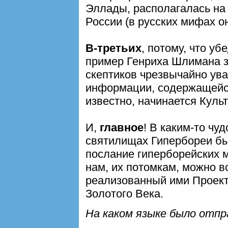
Эллады, располагалась на
России (в русских мифах о
В-третьих
, потому, что у
пример Генриха Шлимана з
скептиков чрезвычайно ува
информации, содержащейся
известно, начинается Культ
И,
главное
! В каким-то чу
святилищах Гипербореи б
послание гиперборейских м
нам, их потомкам, можно в
реализованный ими Проект
Золотого Века.
На каком языке было отпр