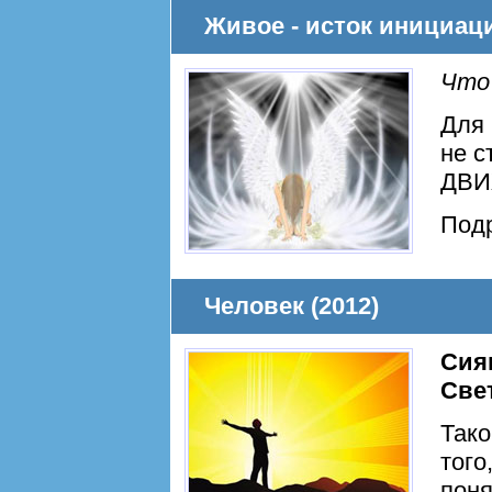
Живое - исток инициаци
Что
Для 
не с
ДВИ
Под
Человек (2012)
Сия
Све
Тако
того
пон