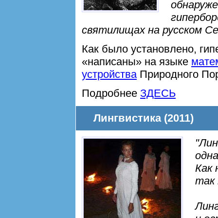
обнаруже
гипербор
святилищах на русском С
Как было установлено, ги
«написаны» на языке
мате
устройства
Природного Пор
Подробнее
ЗДЕСЬ
Лингвистика (2011)
"Лин
одна
Как 
так 
Линг