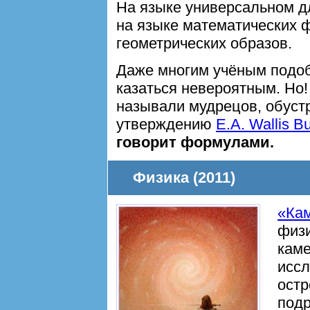
На языке универсальном д
на языке математических 
геометрических образов.
Даже многим учёным подоб
казаться невероятным. Но!
называли мудрецов, обуст
утверждению
E.A. Wallis B
говорит формулами.
Физика (2011)
«Кам
физ
кам
иссл
остр
под