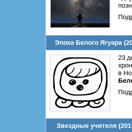
позн
Под
Эпоха Белого Ягуара (20
23 д
хрон
в Но
Бел
Под
Звездные учителя (201