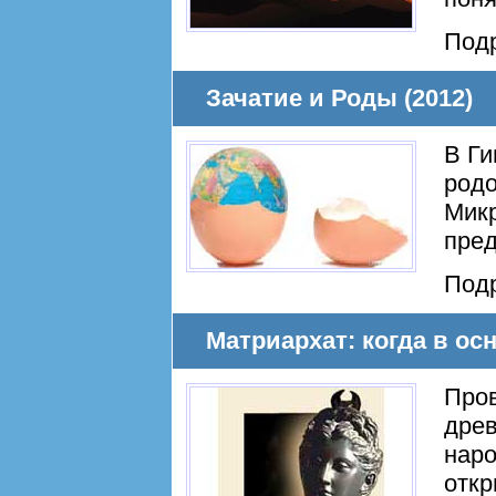
Под
Зачатие и Роды (2012)
В Ги
родо
Микр
пред
Под
Матриархат: когда в ос
Про
древ
наро
откр