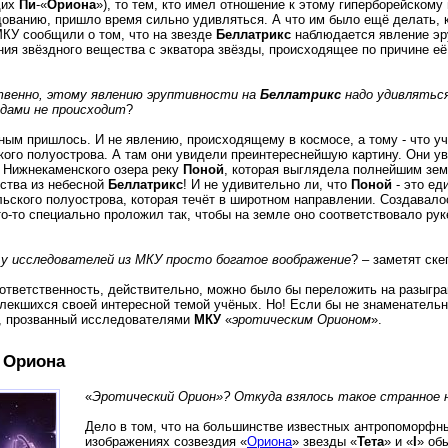
щих
Пи
-«
Ориона
»), то тем, кто имел отношение к этому гиперборейскому
ованию, пришло время сильно удивляться. А что им было ещё делать, к
МКУ сообщили о том, что на звезде
Беллатрикс
наблюдается явление эр
ния звёздного вещества с экватора звёзды, происходящее по причине её
ственно, этому явлению эруптивности на
Беллатрикс
надо удивляться
здами не происходит
?
ным пришлось. И не явлению, происходящему в космосе, а тому - что у
кого полуострова. А там они увидели преинтереснейшую картину. Они у
 Нижнекаменского озера реку
Поной
, которая выглядела полнейшим зе
ства из небесной
Беллатрикс
! И не удивительно ли, что
Поной
- это ед
льского полуострова, которая течёт в широтном направлении. Создавало
то-то специально проложил так, чтобы на земле оно соответствовало рук
у исследователей из МКУ просто богатое воображение
? – заметят ске
ответственность, действительно, можно было бы переложить на разыгр
лекшихся своей интересной темой учёных. Но! Если бы не знаменатель
, прозванный исследователями
МКУ
«
эротическим Орионом
».
» Ориона
«
Эротический Орион»? Откуда взялось такое странное 
Дело в том, что на большинстве известных антропоморфн
изображениях созвездия «
Ориона
» звезды «
Тета
» и «
I
» об