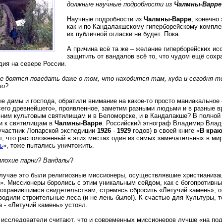
должные научные подробности из
Чалмны-Варре
Научные подробности из
Чалмны-Варре
, конечно 
как и по Кандалакшскому гиперборейскому компле
их публичной огласки не будет. Пока.
А причина всё та же – желание гиперборейских и
защитить от вандалов всё то, что чудом ещё сохр
дия на севере России.
е боятся поведать даже о том, что находится там, куда и сегодня-т
то
?
е дамы и господа, обратили внимание на какое-то просто маниакальное
его древнейшего», проявленное, заметим разными людьми и в разные 
вним культовым святилищам и в Беломорске, и в Кандалакше? В полной 
 и к святилищам в
Чалмны-Варре
. Российский этнограф Владимир Вла
участник Лопарской экспедиции
1926
-
1929
годов) в своей книге «
В краю
л, что расположенный в этих местах один из самых замечательных в мир
ь
», тоже пытались уничтожить.
плохие парни? Вандалы
?
случае это были религиозные миссионеры, осуществлявшие христианиз
». Миссионеры боролись с этим уникальным сейдом, как с богопротивн
сохранившимся свидетельствам, стремясь сбросить «Летучий камень», 
водили строительные леса (и не лень было!). К счастью для Культуры, т
а - «Летучий камень» устоял.
 исследователи считают, что и современных миссионеров лучше «на под