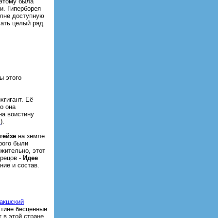
 этому была
и. Гиперборея
олне доступную
лать целый ряд
ы этого
хгигант. Её
о она
на воистину
Ь
).
гейзе
на земле
рого были
жительно, этот
рецов -
Идее
ние и состав.
акшский
истине бесценные
 в этой стране