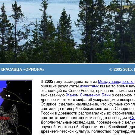
 КРАСАВЦА «ОРИОНА»
© 2005-2015,
В
2005
году исследователи из
Международного кл
обобщив результаты
известных
им на то время на
экспедиций на Север России, приняв во внимание
высказанную
Жаном Сильвеном Байи
о северном 
древнеегипетского мифа об умирающем и воскре
Осирисе, сделали наблюдение, что крупные компл
святилища в гиперборейских местах на Севере со
России в древности располагались их строителями
соответствии с положением звёзд в созвездии «
Ор
Дополнительные экспедиции, проведенные с цель
научной гипотезы об общности гиперборейской (др
древнеегипетской культур, полностью подтвердил