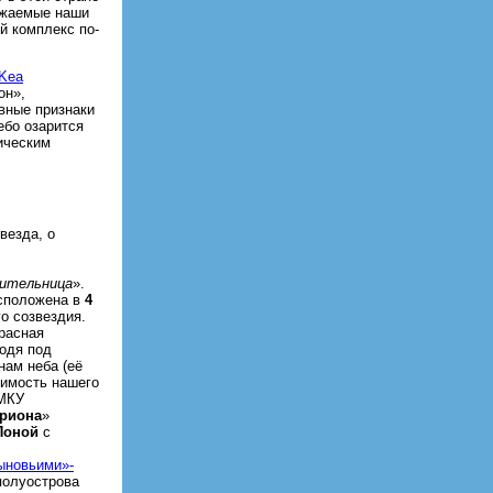
важаемые наши
й комплекс по-
Kea
он»,
вные признаки
ебо озарится
ическим
везда, о
ительница
».
асположена в
4
о созвездия.
красная
ходя под
нам неба (её
тимость нашего
 МКУ
риона
»
Поной
с
ыновьими»-
полуострова