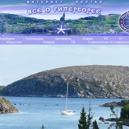
иперборее
Публикации
Артефакты
Зодиак
РС
EI
Искусство
Галереи
TB
Современные исследовани