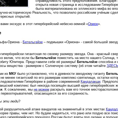
справедливость этого предположения. Благодаря
открыта новая страница в исследовании Гиперборе
была материализована из эллинского мифа во вп
аучно-историческую Реальность, что позволило российским учёным сде
тересных открытий.
вами экскурс в этот гиперборейский небесно-земной «
Орион
».
е
льфа-Ориона -
Бетельгейзе
– подмышки «Ориона» - самой большой звезд
гиперборейски гигантская по своему размеру звезда. Она - красный свер
ко велик, что если бы
Бетельгейзе
поместить на место нашего Солнца, т
рбиту Юпитера. Представили себе её размеры!
Бетельгейзе
способна и 
росы вещества - размером с Солнечную систему (об этом читайте
ЗДЕС
ми из
МКУ
было установлено, что в древности звездному гиганту
Бетель
 не менее гигантский по его размерам комплекс-святилище, остатки кото
ледователями Гипербореи в районе современной
Кандалакши
. Предполо
акшский комплекс был некогда посвящён высшей идее гиперборейских ж
ни
. К сожалению, мы
не можем
раскрыть вам его точное месторасположе
о первооткрывателей, опасающихся за его сохранность.
ы эти люди
?
ей разрушительной атаке вандалов на знаменитый в этих местах
Кандал
скорее правы, чем нет. Но будем надеяться, что рано или поздно все по
ного гиперборейского прошлого России будут взяты под охрану и получат