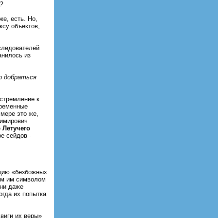
?
же, есть. Но,
ксу объектов,
сследователей
анилось из
о добраться
 стремление к
временные
мере это же,
димирович
 Летучего
е сейдов -
ацию «безбожных
ым им символом
они даже
огда их попытка
виги их веры»