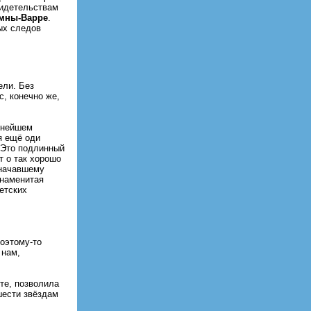
видетельствaм
мны-Варре
.
ых следов
ели. Без
, конечно же,
ннейшем
 ещё оди
 Это подлинный
т о так хорошо
значавшему
знаменитая
петских
Поэтому-то
 нам,
те, позволила
шести звёздам