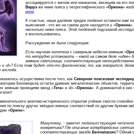
ассоциируются с мечом или кинжалом, висящим на его по
Варрэ
же ниже пояса у петроглифического «
Ориона
» изо
иное
.
К счастью, наши далёкие предки любезно оставили нам п
выяснения - что же на самом деле находится у «
Ориона
»,
несколько ниже пояса. Этой любезной подсказкой исслед
и воспользовались.
Рассуждения их были следующие.
Если научная гипотеза с северным небесно-земным «
Ори
то нетрудно установить – какой на самом деле «идее» 
земные святилища, соответствующие непосредственно
» и «
I
»? Если там будет что-то фаллическое, то, как говорится, дел
 господа
.
 оказалось осуществима после того, как
Северная поисковая экспедиц
кватории Беломорска остатки древних мегалитических объектов, террит
х земным проекциям звезд «
Тета
» и «
I
» «
Ориона
». А доминантой в ни
галит!
аменательного анатомо-исторического открытия учёные смогли спокойно
ния по поиску других звёздно-земных соответствий по другим буквам-зв
дии «
Орион
».
Минуточку
, - заметят любопытствующие читатели
конкретика? Где описание гиперборейских святи
соответствующих звезде
Беллатрикс
? Одним 