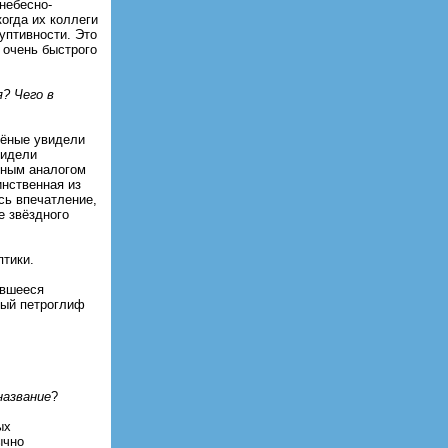
 небесно-
огда их коллеги
уптивности. Это
 очень быстрого
? Чего в
чёные увидели
видели
мным аналогом
инственная из
сь впечатление,
е звёздного
птики.
авшееся
ный петроглиф
название
?
ых
ычно