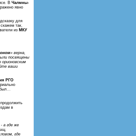
ясе. В
Чалмны-
бражено явно
одсказку для
 скажем так,
ователи из
МКУ
оном
» верна,
были посвящены
 орионовским
айте ваши
ия РГО
ориально
х был…
 продолжить
ёздам в
 -
а где же
лищ,
словом, где