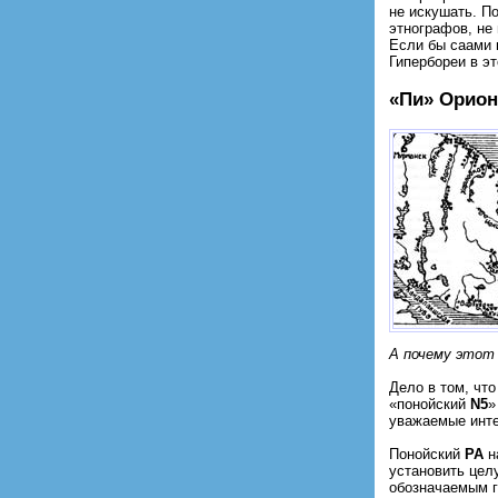
не искушать. П
этнографов, не
Если бы саами 
Гипербореи в эт
«Пи» Орион
А почему этот 
Дело в том, что
«понойский
N5
»
уважаемые инт
Понойский
РА
н
установить цел
обозначаемым г