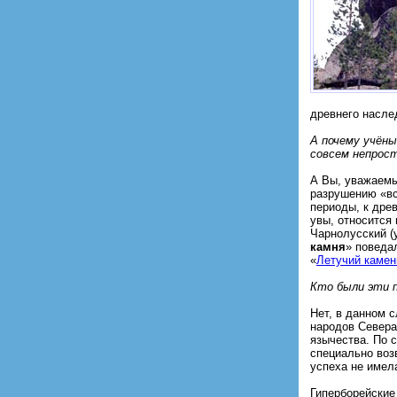
древнего насле
А почему учёны
совсем непрос
А Вы, уважаемы
разрушению «вс
периоды, к дре
увы, относится
Чарнолусский (
камня
» поведа
«
Летучий камен
Кто были эти 
Нет, в данном 
народов Севера
язычества. По 
специально воз
успеха не имел
Гиперборейские