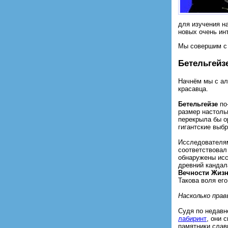
для изучения н
новых очень ин
Мы совершим с 
Бетельгейз
Начнём мы с а
красавца.
Бетельгейзе
по-
размер настоль
перекрыла бы о
гигантские выб
Исследователя
соответствовал
обнаружены исс
древний кандал
Вечности Жиз
Такова воля ег
Насколько прав
Судя по недавн
лабиринт
, они 
памятники слав