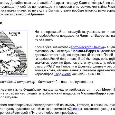
оэтому давайте скажем спасибо Лопарям - народу
Саами
, который, по с
 посвящал (и сейчас не посвящает) иноверцев в исторические тайны
Чал
поступали иначе, то не видать бы нам с вами вообще никаких рукотворн
ой части земного «
Ориона
».
а
Но не переживайте, пожалуйста, уважаемые читат
гиперборейских подарков из
Чалмны-Варрэ
мы вас
не оставим.
Кроме уже знакомого «
эротического Ориона
» в це
рукотворном наследии
Чалмны-Варрэ
выделяется
древний петроглиф, обнаруженный на реке Поной.
гиперборейский бриллиант. Ещё бы, ведь речь идё
знакомом всем по Древнему Египту символу, обо
самого
РА
! И на Поное, и в Древнем Египте – это 
точка в круге, обозначенная в каталоге древнееги
иероглифов
Гардинера
как «
N5
» -
СОЛНЦЕ
.
понойский петроглиф - бриллиант
? – поинтересуетесь вы.
 именно так на буддийских мандалах часто изображается... гора
Меру
! 
 - это самый настоящий гиперборейский подарок из
Чалмны-Варрэ
всем
еллектуалы.
авёл гиперборейских исследователей на мысль, которая, в конечном счё
ую группу рукотворных объектов в земном «
Орионе
», соответствующих 
реческой литерой «
П
» в его небесном прообразе.