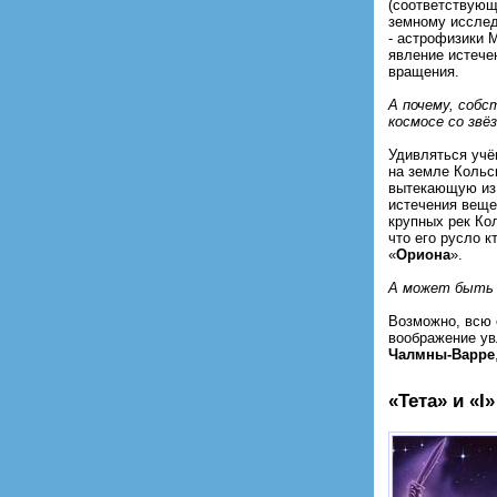
(соответствую
земному исслед
- астрофизики 
явление истече
вращения.
А почему, соб
космосе со звё
Удивляться учё
на земле Кольс
вытекающую из
истечения веще
крупных рек Ко
что его русло к
«
Ориона
».
А может быть 
Возможно, всю 
воображение ув
Чалмны-Варре
«Тета» и «I