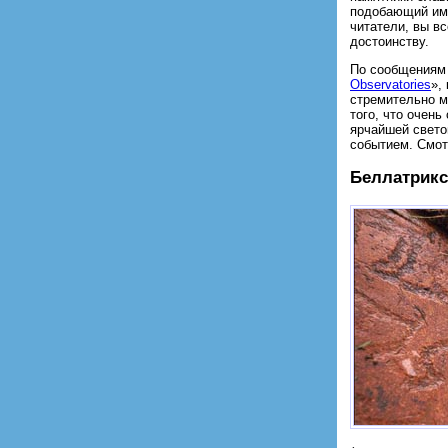
подобающий им 
читатели, вы вс
достоинству.
По сообщениям 
Observatories
»,
стремительно м
того, что очень
ярчайшей свето
событием. Смо
Беллатрикс