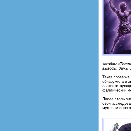
звёздам «
Тета
выводы, дамы и
Такая проверка
обнаружила в а
соответствующи
фаллический ме
После столь зн
свои исследова
мужском созвез