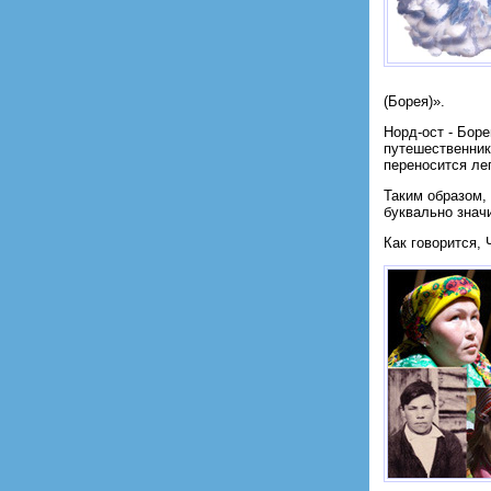
(Борея)».
Норд-ост - Бор
путешественник
переносится лег
Таким образом,
буквально знач
Как говоритcя