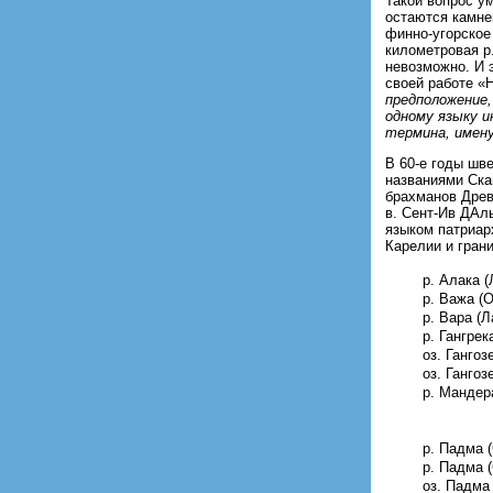
Такой вопрос у
остаются камне
финно-угорское
километровая р
невозможно. И 
своей работе «
предположение,
одному языку и
термина, имен
В 60-е годы шв
названиями Ска
брахманов Древ
в. Сент-Ив ДАл
языком патриар
Карелии и грани
р. Алака 
р. Важа (
р. Вара (Л
р. Гангрек
оз. Гангоз
оз. Гангоз
р. Мандер
р. Падма 
р. Падма 
оз. Падма