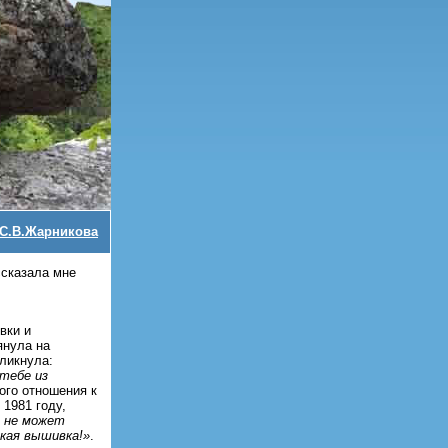
С.В.Жарникова
ссказала мне
вки и
янула на
ликнула:
тебе из
кого отношения к
 1981 году,
о не может
кая вышивка!»
.