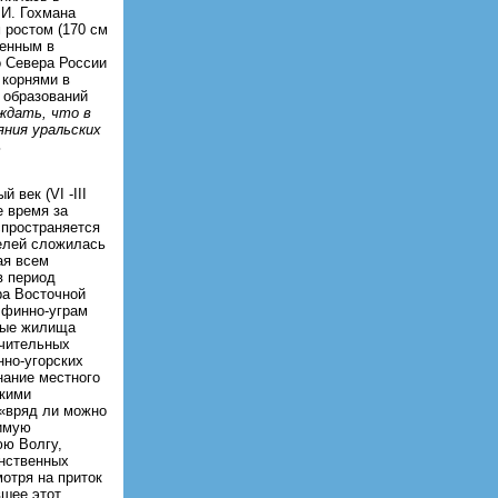
.И. Гохмана
 ростом (170 см
ленным в
о Севера России
 корнями в
 образований
ждать, что в
яния уральских
ь
век (VI -III
е время за
спространяется
телей сложилась
ая всем
в период
ра Восточной
 финно-уграм
ные жилища
ачительных
нно-угорских
нание местного
зкими
 «вряд ли можно
нимую
юю Волгу,
инственных
мотря на приток
вшее этот