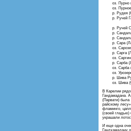
оз. Пурно 
оз. Пурное
р. Рудея (
р. Ручей Г
р. Ручей С
р. Сандала
р. Сандал
р. Сара (Л
оз. Сароз
р. Сарга (
оз. Саргин
р. Сарба (
оз. Сарба 
оз. Урозер
р. Шива Р
оз. Шива (
В Карелии рядо
Гандамадана. А
(Парвати) была
райскому лесу»,
фламинго, цапл
(своей гладью)
украшали лотос
И еще одна оче
Гандхамадану о