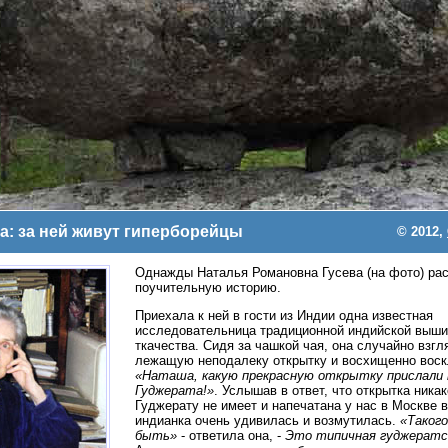
а: за ней живут гиперборейцы
© 2012,
Однажды Наталья Романовна Гусева (на фото) ра
поучительную историю.
Приехала к ней в гости из Индии одна известная
исследовательница традиционной индийской выши
ткачества. Сидя за чашкой чая, она случайно взгл
лежащую неподалеку открытку и восхищенно воск
«Наташа, какую прекрасную открытку прислали 
Гуджерата!»
. Услышав в ответ, что открытка ника
Гуджерату не имеет и напечатана у нас в Москве в
индианка очень удивилась и возмутилась.
«Таког
быть»
- ответила она, -
Это типичная гуджератс