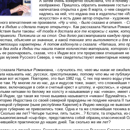
А затем очень конкретно объяснила, что и почему
изображено. Пришлось обратить внимание гостьи н
напечатана открытка к дню 8 марта, о чем свидет
надпись на ней, что издана она в издательстве «
искусство» и есть даже автор открытки - художник
ного впечатления не произвели.
«Ну и что, - было сказано в ответ. - 
м в Индию и сделала такую открытку»
. Как рассказала Наталья Роман
ствия были таковы:
«И тогда я достала все те ксероксы с калек, кот
привезли. Положила их на стол. Она долго рассматривала каждую прор
ества, объясняя их значение, в какой технике это выполняется и для
омпозиции характерны. А потом вздохнула и сказала: «Наташа, это п
 два года в Индии ты нашла такое количество материала, которого 
ее разочаровать, сказав, что к Индии все эти прорисовки отношения не
ах музеев Русского Севера, о чем свидетельствуют инвентарные номер
ассказала Наталья Романовна, - случилось то, чего мы никак не ожидал
ала называть нас, русских, преступниками, потому что мы не публику
акая вот история. Повторяю, это был 1982 год. С тех пор много воды утек
е там. Ну многие ли из нас, да и индусов тоже, знают, что сложнейшая 
вки, включающая в себя и счетный крест и штопку, и «роспись», и «риш
лыми нитками по белому же холсту и называемая у нас «чекан», имеет 
й Индии, где такая же точно вышивка называется «чикан»! Вдумайтесь т
иторию Индостана со своей северной прародины не позднее начала II тыс
нецкой губернии (ныне республики Карелия) в Индию никогда не вывозил
кую губернию не привозились тоже. Одна и та же сложнейшая техника в
 Сколько им лет? Четыре тысячи, пять тысяч…? Кстати, та открытка, из-
вышеописанный «сыр-бор», представляла собой образец классической О
нившейся практически до наших дней. Так сколько же им лет?