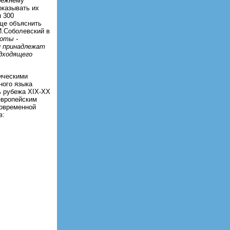
прежнему
оказывать их
я 300
бще объяснить
И.Соболевский в
оты -
 и принадлежат
одходящего
фическими
ного языка
ь рубежа ХIХ-ХХ
европейским
современной
в: