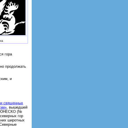
ха
ся гора
жно продолжать
ским, и
ии священных
гии»
, вышедшей
е ЮНЕСКО (№
 северных гор
вних широтных
 Северные