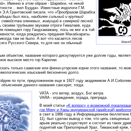
ой»
. Именно в этом образе - Шарабхи, «в некой
тности… жил Будда». Известные индологи Г.М.
и Э.А.Грантовский писали, что
«Прообразом Шарабха
адиции был лось, наиболее сильный и крупный
 семейства оленевых, живущий в северной лесной
ь своими трубными звуками отроги Гималаев, куда
ия помещает гору Гандхамажану, лось не мог и в той
евности, когда рождались предания Махабхараты.
никогда там не было. А вот что касается лесов
Шараб
сего Русского Севера, то для них он обычный
ым объектом, название которого дискутируется уже долгие годы, являет
амое высокое место гор Карелии.
искать только саамские или финно-угорские корни этого названия, то мо
тимологических изысканий бесконечно долго.
пойдем по пути, предложенном еще в 1927 году академиком А.И.Соболев
 объяснения данного названия санскрит, тогда:
VATA - это ветер, воздух, Бог ветра
VARA - ограждение, ограда, преграда.
В моей статье
«К вопросу о возможной локализац
гор Меру и Хары индоиранской (арийской) мифоло
в свет в 1986 году в Информационном бюллетен
11), был сделан вывод о том, что цепь священных
арьев реально существует и состоит из таких дре
поднятий как Приполярный Урал, Тиманский кряж,