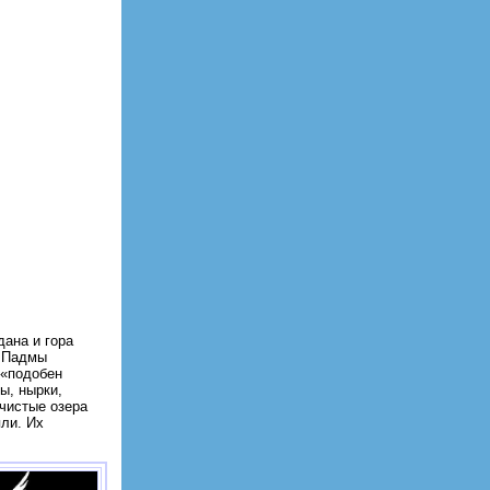
ана и гора
и Падмы
 «подобен
ы, нырки,
чистые озера
яли. Их