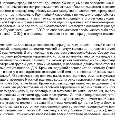
й народной традиции вплоть до начала ХХ века, были по определению И
с четко выраженными расовыми признаками». Они «отличаются высоким
нтропологическому типу обнаруживают сходство с населением, представ
и и отчасти Украины». Крупнейший специалист по мезолиту европейског
в свою очередь, считает, что культурные традиции этого региона уходят
чной Европы и представляют собой одно из древнейших этнокультурных
населения. И более того:
«Археологический материал позволяет утвер
а Европейской части СССР не прослеживаются следы какого-либо вли
в мой. - С.Ж.), а население лесной зоны в этот период «следует считат
.
езолитом большим историческим периодом был неолит - новый каменный 
который приходится на климатический оптимум голоцена, т.е. самое тепло
2 тысячелетий. В это период по всему восточноевропейскому Северу ра
 с ямочно-гребенчатой керамикой», которая по мнению многих исследова
олитической основе. Причем, т.н. «юкагирская монголоидность», присущ
угорской группы уже с эпохи мезолита, у населения данной территории 
тью отсутствовала. Д.А. Крайнов, ведущий специалист по неолиту Севе
т гипотезу о принадлежности создателей ямочно-гребенчатой керамики к
ельной. Он отмечает, что приписываемые протофинноуграм прямоуголь
еще в мезолите Русской равнины, когда на этих территориях никаких зн
х из-за Урала, не было. Кроме того, он подчеркивает, что вторжение фи
альнейшее рассмотрение на огромной территории и ассимиляция или изг
шего здесь искони, не оправдано ни мотивами избытка населения, ни ре
енениями и никакими другими факторами». Он также подчеркивает, что
охотничье - рыболовческом хозяйстве, такую огромную, ничем не объяс
о-угорских племен на грани III и II тысячелетий до н.э. на Оку и Верхн
ремя с запада в восточном направлении шло встречное передвижение во
отоводческих племен». И, наконец, в эпоху бронзы (II тыс. до н.э.), нес
а, «основу этнического образования здесь составило население, занима