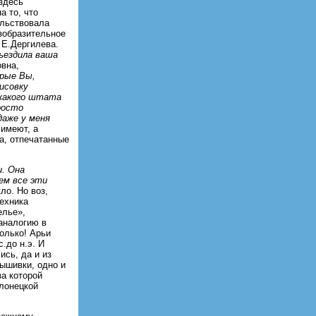
 здесь
а то, что
ельствовала
Изобразительное
 Е.Дергилева.
Съездила ваша
овна,
орые Вы,
исовку
 какого штата
росто
даже у меня
 имеют, а
а, отпечатанные
и. Она
ем все эти
ло. Но воз,
техника
елье»,
аналогию в
олько! Арьи
.до н.э. И
ись, да и из
ышивки, одно и
за которой
лонецкой