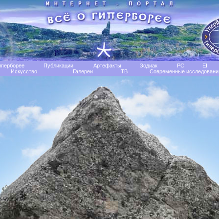
иперборее
Публикации
Артефакты
Зодиак
РС
EI
Искусство
Галереи
TB
Современные исследовани