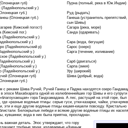
(Олонецкая губ)
Пурна (полный, река в Юж.Индии)
 (Ладейнопольский у.)
Олонецкая губ.)
Руд (рыдать)
анеш (Олонецкая губ.)
Ганеша (устранитель препятствий,
сын Шивы)
агарев (Кижский погост)
Сагара (река, море)
 (Кижский пог.)
Санда (одаривать)
а (Ладейнопольский у.)
адейнопольский у.)
Сара (вода, бегущая)
еро (Ладейнопольский р)
Сарос (озеро)
Ладейнопольский у.)
Сарга (течение, изливание)
ское (Ладейнопольский у.)
Ладейнопольский у.)
Сарб (двигаться)
(Ладейнопольский у.)
Сарпа (змея)
о (Ладейнопольский у.)
Уру (широкий)
учей (Олонецкая губ)
Шива (добрый, вода)
Олонецкая губ.)
м с реками Шива Ручей, Ручей Ганеш и Падма находятся озеро Гандамад
 в эпосе Махабхарата одной из излюбленнейших гор Шивы и его супруг
 «благоухающая» гора Гандхамадана. А лес, растущий на этой горе, был
 где «разные водяные птицы: серые гуси, утки-казарки, чайки, утки-крякв
и, эти и еще другие водяные птицы кишмя-кишели повсюду. Кристально 
 блистали. Белокрылые лебеди и всякие другие водяные птицы их насел
ы, кувшинки; вода в них была приятна, прохладна».
нь важная деталь. Эпос утверждает, что гору
глашают трубные звуки, издаваемые
«дивным