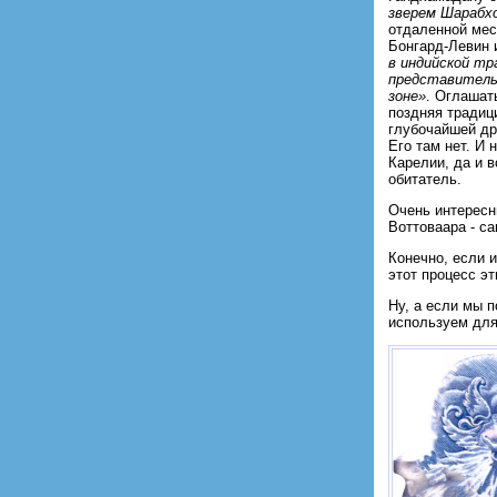
зверем Шарабх
отдаленной мес
Бонгард-Левин 
в индийской тр
представитель
зоне»
. Оглашат
поздняя традиц
глубочайшей др
Его там нет. И 
Карелии, да и в
обитатель.
Очень интересн
Воттоваара - с
Конечно, если 
этот процесс э
Ну, а если мы 
используем для