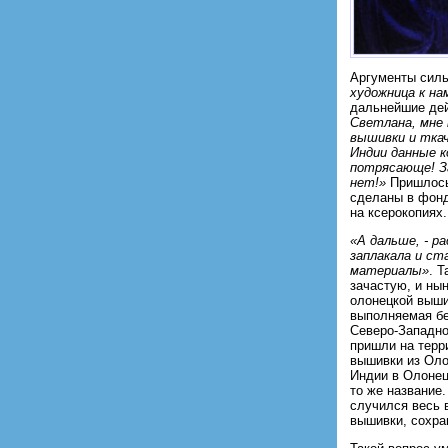
Аргументы силь
художница к на
дальнейшие дей
Светлана, мне 
вышивки и ткач
Индии данные к
потрясающе! За
нет!»
Пришлось 
сделаны в фонд
на ксерокопиях.
«А дальше, - р
заплакала и ст
материалы»
. Т
зачастую, и нын
олонецкой выши
выполняемая бе
Северо-Западно
пришли на терр
вышивки из Оло
Индии в Олонец
то же название.
случился весь 
вышивки, сохра