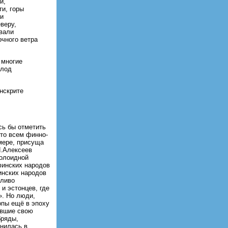
и,
и, горы
ми
веру,
ывали
очного ветра
 многие
олод
нскрите
сь бы отметить
то всем финно-
мере, присуща
П.Алексеев
голоидной
финских народов
инских народов
тливо
и эстонцев, где
». Но люди,
опы ещё в эпоху
давшие свою
бряды,
анилась в