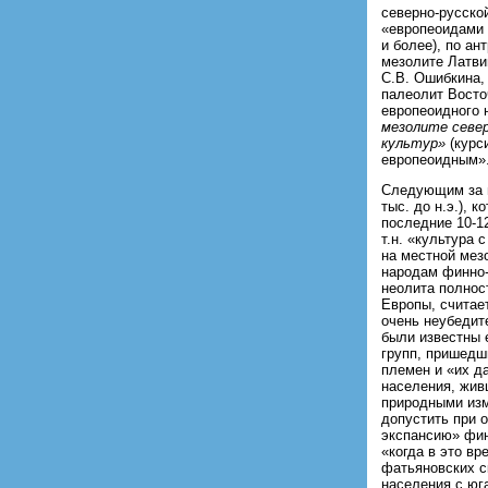
северно-русско
«европеоидами 
и более), по а
мезолите Латви
С.В. Ошибкина, 
палеолит Восто
европеоидного 
мезолите север
культур»
(курси
европеоидным»
Следующим за м
тыс. до н.э.), 
последние 10-1
т.н. «культура
на местной мез
народам финно-
неолита полнос
Европы, считае
очень неубедит
были известны 
групп, пришедши
племен и «их д
населения, жив
природными изм
допустить при 
экспансию» финн
«когда в это в
фатьяновских ск
населения с юг