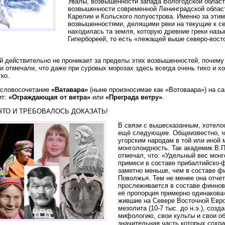
Увалы, возвышенности запада Вологодской област
возвышенности современной Ленинградской област
Карелии и Кольского полуострова. Именно за эти
возвышенностями, делящими реки на текущие к се
находилась та земля, которую древние греки наз
Гипербореей, то есть «лежащей выше северо-вост
ей действительно не проникает за пределы этих возвышенностей, почему
и отмечали, что даже при суровых морозах здесь всегда очень тихо и х
ко.
 словосочетание
«Ватавара»
(ныне произносимае как «Вотоваара») на са
ит:
«Ограждающая от ветра»
или
«Преграда ветру»
.
, ЧТО И ТРЕБОВАЛОСЬ ДОКАЗАТЬ!
В связи с вышесказанным, хотело
ещё следующее. Общеизвестно, ч
угорским народам в той или иной 
монголоидность. Так академик В.
отмечал, что: «Удельный вес мон
примеси в составе прибалтийско-
заметно меньше, чем в составе ф
Поволжья. Тем не менее она отче
прослеживается в составе финнов 
её пропорция примерно одинакова
жившие на Севере Восточной Евр
мезолита (10-7 тыс. до н.э.), соз
мифологию, свои культы и свои о
значительная часть которых сохр