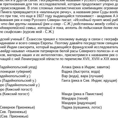
местен и в другой связи. Географические названия Русского Севера по-
м преткновения для тех исследователей, которые продолжают упорно д
 происхождение. В этих сложных лингвистических комбинациях огромна
.Пинега превращается в «маленькую речку», а название реки Суды воо
это при том, что еще в 1927 году выдающийся топонимист - академик А.
Названия рек и озер Русского Севера» писал:
«Исходный пункт моей раб
 что две группы названий (рек и озер - С.Ж.) родственны между собой
ндоевропейской семьи, который я пока, вплоть до подыскания более п
ую скифским»
(курсив мой - С.Ж.)
едский ученый Г. Ёханссон пришел к похожему выводу в связи с геогра
ндинавии и всего севера Европы. Поэтому давайте посредством священ
ней Индии санскрита, который выдающийся французский исследовател
ьвейдр называл «языком патриархов белой расы Северного полюса» и «
хов, матерью наших и их интеллектов», присмотримся к названиям рек 
чащей с ней Ленинградской области по переписям ХVII, ХVIII и ХIХ веко
(Ладейнопольский уезд)
Алака (река в Индии; завиток)
Олонецкая губерния)
Ваджа (быстрота; вода)
адейнопольский у.)
Вар (вода), вара (лучшая)
а (Ладейнопольский у.)
Ганга (река в Сев. Индии; идущая)
еро (Ладейнопольский у.)
еро (Кижский погост)
а (Кижский погост)
Манди (река в Пакистане)
Мандара (тихий)
Мандира (радующая)
(Северное Прионежье)
Падма (кувшинка, лотос)
(Сев. Прионежье)
 (Сев. Прионежье)