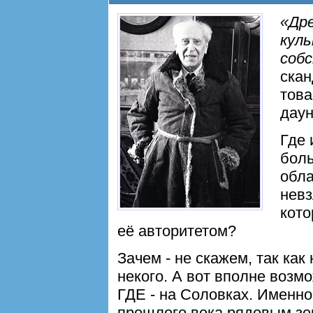
«Дре
кул
соб
скан
това
дау
Где 
боль
обла
невз
кото
её авторитетом?
Зачем - не скажем, так как
некого. А вот вполне возм
ГДЕ - на Соловках. Именно 
прошлого века рядовым зек