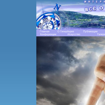
Главная
О Гиперборее
Публикации
Конференции
Искусство
Галер