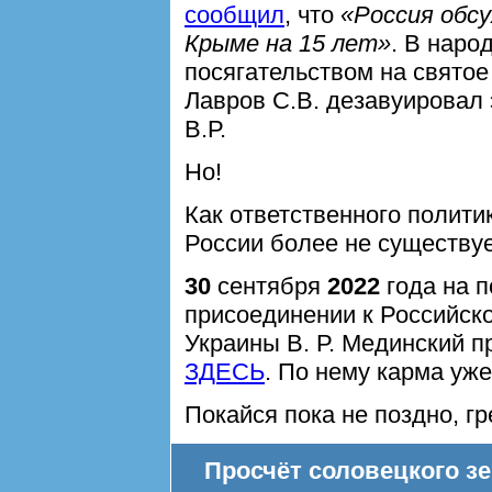
сообщил
, что
«Россия обс
Крыме на 15 лет»
. В наро
посягательством на святое
Лавров С.В. дезавуировал 
В.Р.
Но!
Как ответственного политик
России более не существуе
30
сентября
2022
года на п
присоединении к Российск
Украины В. Р. Мединский 
ЗДЕСЬ
. По нему карма уж
Покайся пока не поздно, г
Просчёт соловецкого зе