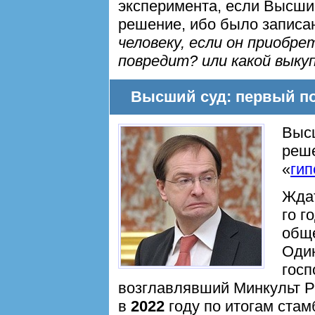
эксперимента, если Высши
решение, ибо было записан
человеку, если он приобре
повредит? или какой выкуп
Высший суд: первый п
Высш
реше
«
гип
Жда
го г
обще
Один
госп
возглавлявший Минкульт 
в
2022
году по итогам стам