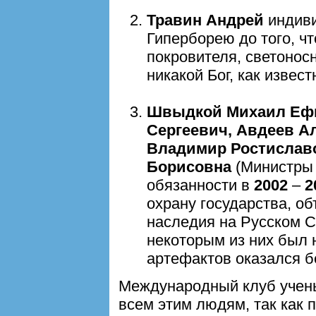
Травин Андрей
индив
Гиперборею до того, ч
покровителя, светонос
никакой Бог, как извест
Швыдкой Михаил Ефи
Сергеевич, Авдеев А
Владимир Ростислав
Борисовна
(Министры 
обязанности в
2002
–
2
охрану государства, об
наследия на Русском Се
некоторым из них был 
артефактов оказался б
Международный клуб учены
всем этим людям, так как п