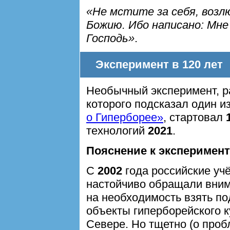
«Не мстите за себя, возл
Божию. Ибо написано: Мне
Господь»
.
Эксперимент в 120 лет
Необычный эксперимент, 
которого подсказал один и
о Гиперборее»
, стартовал
технологий
2021
.
Пояснение к эксперимен
С
2002
года российские уч
настойчиво обращали вни
на необходимость взять по
объекты гиперборейского к
Севере. Но тщетно (о про