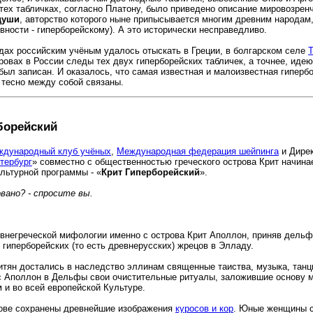
 тех табличках, согласно Платону, было приведено описание мировозрен
души
, авторство которого ныне припысывается многим древним народам,
вности - гиперборейскому). А это исторически несправедливо.
дах российским учёным удалось отыскать в Греции, в болгарском селе
Т
овах в России следы тех двух гиперборейских табличек, а точнее, идею
 был записан. И оказалось, что самая известная и малоизвестная гиперб
 тесно между собой связаны.
борейский
дународный клуб учёных
,
Международная федерация шейпинга
и Дирек
тербург
» совместно с общественностью греческого острова Крит начина
ультурной программы - «
Крит Гиперборейский
».
вано? - спросите вы.
евнегреческой мифологии именно с острова Крит Аполлон, приняв дельф
 гиперборейских (то есть древнерусских) жрецов в Элладу.
ритян достались в наследство эллинам священные таиства, музыка, танц
с Аполлон в Дельфы свои очистительные ритуалы, заложившие основу 
 и во всей европейской Культуре.
рове сохранены древнейшие изображения
куросов и кор
. Юные женщины с