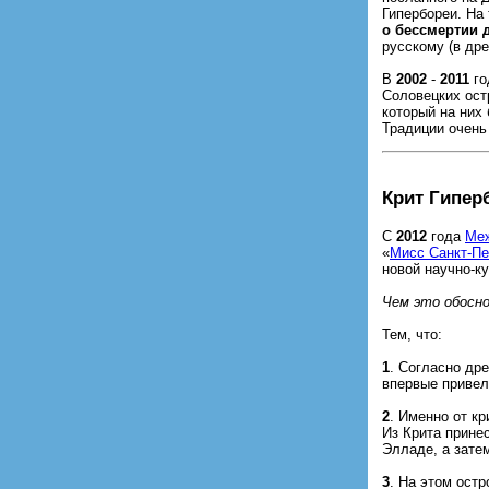
Гипербореи. На
о бессмертии 
русскому (в дре
В
2002
-
2011
го
Соловецких остр
который на них
Традиции очень
Крит Гипер
С
2012
года
Меж
«
Мисс Санкт-Пе
новой научно-к
Чем это обосно
Тем, что:
1
. Согласно др
впервые привел
2
. Именно от к
Из Крита прине
Элладе, а затем
3
. На этом ост