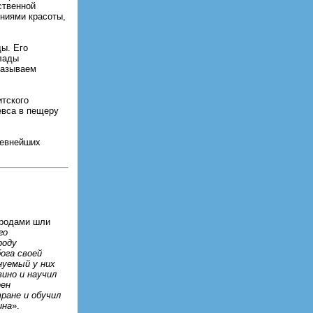
ственной
ниями красоты,
ы. Его
лады
называем
итского
евса в пещеру
ревнейших
ародами шли
го
роду
ога своей
нуемый у них
ино и научил
оен
ране и обучил
ина
».