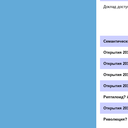
Доклад досту
Cемантическ
Открытия 201
Открытия 20
Открытия 20
Открытия 20
Рептилоид? 
Открытия 201
Революция? 