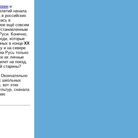
ореи
и
елетий начала
 в российских
ась в
орое ещё совсем
 установленным
Руси. Конечно,
юди, которые
нных в конце
XX
у и на севере
 на Русь только
же их личные
илет на поезд,
ой старины?
. Окончательно
ех школьных
, вот этих
ультур, сначала
гию