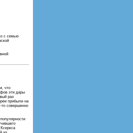
ло с семью
нской
авной
м, что
ифов эти дары
вый раз
ореи прибыли на
у-то совершенно
 популярности
учившего
а Ксеркса
й из