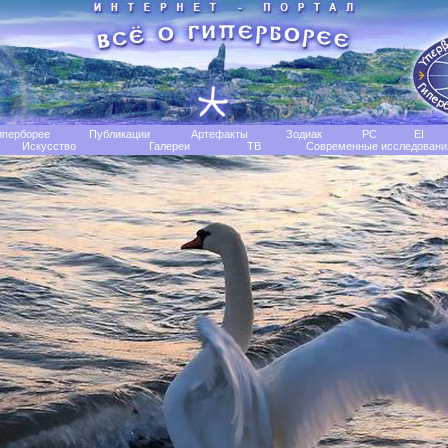
иперборее
Публикации
Артефакты
Зодиак
РС
EI
Искусство
Галереи
TB
Современные исследовани