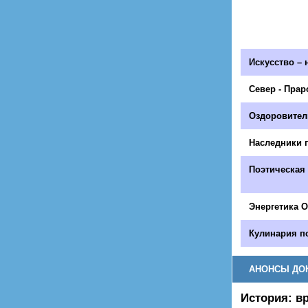
Искусство – 
Север - Прар
Оздоровител
Наследники 
Поэтическая
Энергетика 
Кулинария п
АНОНСЫ ДО
История: в