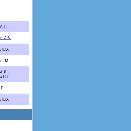
А.П.
в И.В.
 К.В.
 Т.М.
А.Л.,
а Н.Н.
 Г.
 К.В.