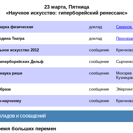
23 марта, Пятница
«Научное искусство: гиперборейский ренессанс»
наука физическая
доклад
Смирнов 
одина Театра
доклад
Прохорце
ьное искусство 2012
сообщение
Крючкова
гиперборейских Дельф
сообщение
Сырченко
 наука риши
сообщение
Мохорев 
Кузнецов
Образа
сообщение
Эберлинг
о-научному
сообщение
Крючкова
КЛАДОВ И СООБЩЕНИЙ
ремя больших перемен