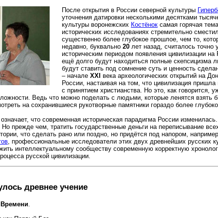
После открытия в России северной культуры
Гиперб
уточнения датировки несколькими десятками тысяч
культуры воронежских
Костёнок
самая горячая тема
исторических исследованиях стремительно сместил
существенно более глубокое прошлое, чем то, кот
недавно, буквально
20
лет назад, считалось точно
историческим периодом появления цивилизации на 
ещё долго будут находиться полные скепсицизма л
будут ставить под сомнение суть и ценность сдела
– начале
XXI
века археологических открытий на Дон
России, настаивая на том, что цивилизация пришла
с принятием христианства. Но это, как говорится, у
ложности. Ведь что можно поделать с людьми, которые ленятся взять б
мотреть на сохранившиеся рукотворные памятники гораздо более глубок
означает, что современная историческая парадигма России изменилась
. Но прежде чем, тратить государственные деньги на переписывание вс
тории, что сделать рано или поздно, но придётся под напором, например
тов
, профессиональные исследователи этих двух древнейших русских к
жить интеллектуальному сообществу современную корректную хроноло
процесса русской цивилизации.
улось древнее учение
о Времени
.