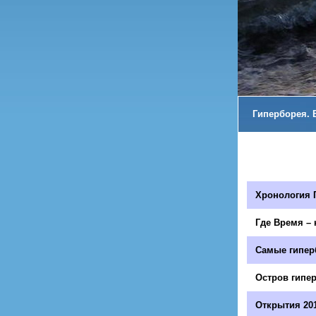
Гиперборея. В
Хронология 
Где Время – 
Самые гипер
Остров гипе
Открытия 20