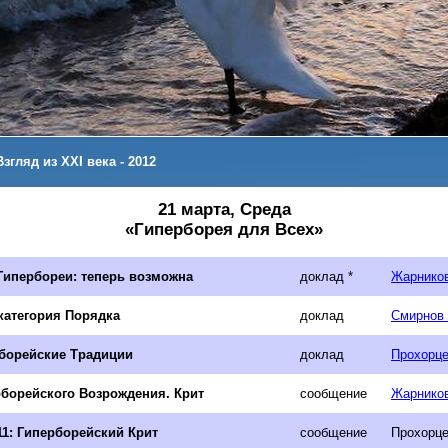
згляд из XXI века - 2012
21 марта, Среда
«Гиперборея для Всех»
Гипербореи: теперь возможна
доклад *
Жарников
категория Порядка
доклад
Смирнов 
борейские Традиции
доклад
Прохорце
рборейского Возрождения. Крит
сообщение
Жарников
11: Гиперборейский Крит
сообщение
Прохорце