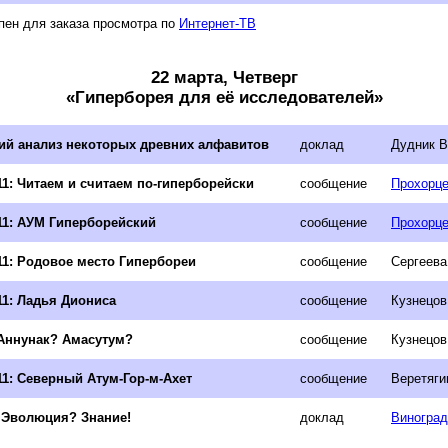
пен для заказа просмотра по
Интернет-ТВ
22 марта, Четверг
«Гиперборея для её исследователей»
ий анализ некоторых древних алфавитов
доклад
Дудник В
1: Читаем и считаем по-гиперборейски
сообщение
Прохорце
11: АУМ Гиперборейский
сообщение
Прохорце
11: Родовое место Гипербореи
сообщение
Сергеева
11: Ладья Диониса
сообщение
Кузнецов
Аннунак? Амасутум?
сообщение
Кузнецов
1: Северный Атум-Гор-м-Ахет
сообщение
Веретяги
Эволюция? Знание!
доклад
Виноград