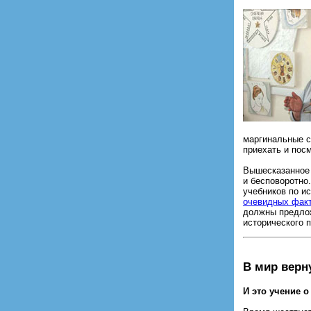
маргинальные с
приехать и пос
Вышесказанное 
и бесповоротно
учебников по ис
очевидных фак
должны предло
исторического 
В мир верн
И это учение 