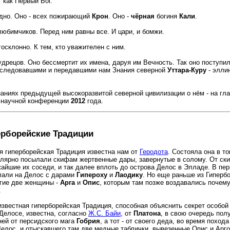
 как Первый Бог.
дно. Оно - всех пожирающий
Крон
. Оно -
чёрная
богиня
Кали
.
любимчиков. Перед ним равны все. И цари, и бомжи.
осклонно. К тем, кто уважителен с ним.
дрецов. Оно бессмертит их имена, даруя им Вечность. Так оно поступи
аследовавшими и передавшими нам Знания северной
Уттара-Куру
- элли
наниях предыдущей высокоразвитой северной цивилизации о нём - на гл
 научной конференции
2012
года.
рборейские Традиции
я гиперборейская Традиция известна нам от
Геродота
. Состояла она в то
улярно посылали скифам жертвенные дары, завернутые в солому. От ск
айшие их соседи, и так далее вплоть до острова Делос в Элладе. В пер
лали на Делос с дарами
Гипероху
и
Лаодику
. Но еще раньше из Гиперб
угие две женщины -
Арга
и
Опис
, которым там позже воздавались почем
.
звестная гиперборейская Традиция, способная объяснить секрет особой
 Делосе, известна, согласно
Ж.С. Байи
, от
Платона
, в свою очередь пол
ей от персидского мага
Гобрия
, а тот - от своего деда, во время поход
Делос, и отыскавшего там две медные таблички, вывезенные Опис и Арго