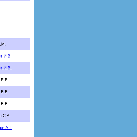
.М.
в И.В.
в И.В.
 Е.В.
 В.В.
 В.В.
н С.А.
ов А.Г.