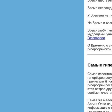
Время шествует
Время беспоща
У Времени нет 
Но Время и благ
Время любит му
мудрецами, ун
Гипербореи
.
О Времени, о з
гиперборейской
Самые гипе
Самая известна
гипербореи рег
принимали ближ
гипербореи пос
этот остров др
особые почести
Самая же малои
Арги и Опис на
информацию о н
посланного на 