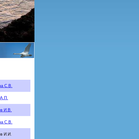
а С.В.
А.П.
в И.В.
а С.В.
в И.И.