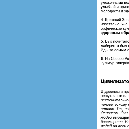
уложенными вол
улыбкой и прив
молодости и зд
4
. Критский Зе
ипостасью был 
орфические кул
здоровым обр
5
. Бык почиталс
лабиринта был 
Иды за самым с
6
. На Севере Р
культур гиперб
Цивилизато
В древности пр
нешуточные сло
исключительной
человеческому 
стране. Так, е
Осирисом. Они 
людей выращива
бессмертия. Ра
людей на всей 