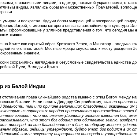
осами, с расписными лицами, в одежде, покрытой украшениями, с таин
етливым видом, являлись образами божественных Праматерей, воплоще
оровья.
вс умирал и воскресал, будучи богом умирающей и воскресающей природ
Дионис-Загрей, с именем которого связаны важнейшие для культуры Эл
ьты, сформировавшие у эллинов представления о том, что сегодня мы 
азом жизни
.
я на Крите как скрытый образ Критского Зевса, а Минотавр - владыка кр
одной из его ипостасей. Местные жрецы спускались к месту рождения З
окровенным знанием.
оссии сохранились наглядные и безусловные свидетельства единства д
орейской Руси, Эллады и Крита.
р из Белой Индии
и отстаивании права ближайшего родства именно с этим Богом между н
весные баталии. Если верить Диодору Сицилийскому, «
как по причине е
 древности, так и по причине величайших благодеяний, оказанных им 
некоторые из варварских народов приписывают происхождение этого б
гиптяне говорят, что под именем Диониса у эллинов известен бог, име
рассказывают, что этот бог обошел всю обитаемую землю, изобрел в
ть виноград: за это благодеяние он и был, по общему мнению, удост
вным образом, индийцы утверждают, будто этот бог родился в их ст
обитаемой земле искусству выращивания винограда и употреблению в