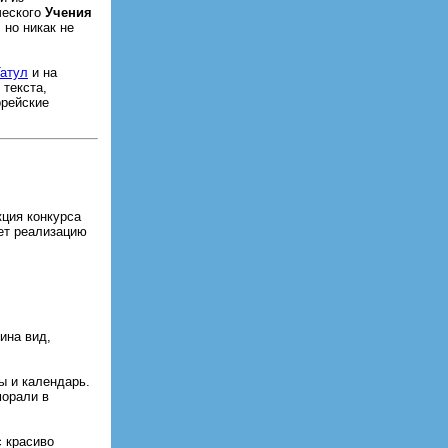
ческого
Учения
 но никак не
атул
и на
 текста,
орейские
ция конкурса
ет реализацию
ина вид,
ы и календарь.
морали в
 красиво