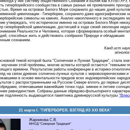
екогда у них систему общественного Сознания и Бытия как КУЛЬТУРУ, 
ть гиперборейского сообщества в самых разных её проявлениях проход
стью, Время на островах Белого Моря сохранило до наших дней культо
еменной цивилизации - Гипербореи, сохранило даже идеографические н
ерборейские символы на камнях. Анализ накопленного в экспедициях м
ие утверждать, что исторически именно на островах Белого Моря неког
р гиперборейской цивилизации, достигшей в ходе своей эволюции недо
онимании Реальности и Человека, которая сформировала особый ментал
дей, способных жить и действовать сообразно Природе и обладавших
енным сознанием.
Канд.ист.наук
этнолог
сновной темой которой была "Солнечная и Лунная Традиции", стала зн
 изучении этой проблемы, многие аспекты которой остаются "темными п
оящего времени. Результатом работы конференции в историко-этнологич
ляд на связи древних солнечно-лунных культов с мировоззренческими и
лежавшими в основе ментальности предков всех индоевропейских народ
ультов с распространенными на Русском Севере вплоть до первых деся
брядами, отмечавшими важнейшие точки года: зимнее и летнее солнцес
ннее равноденствия. Собраны данные обрядово-фольклорного характера
е подлинность выдающегося памятника древнерусской культуры
"Влес
21 марта I. "ГИПЕРБОРЕЯ. ВЗГЛЯД ИЗ XXI ВЕКА"
Жарникова С.В.
МНОД "Северная Традиция"