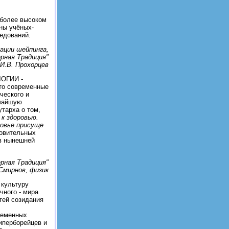
 более высоком
ны учёных-
ледований.
ации шейпинга,
рная Традиция"
И.В. Прохорцев
ЛОГИИ -
о современные
ческого и
очайшую
тарха о том,
к здоровью.
ровье присуще
ровительных
 в нынешней
рная Традиция"
 Смирнов, физик
 культуру
чного - мира
тей созидания
ременных
иперборейцев и