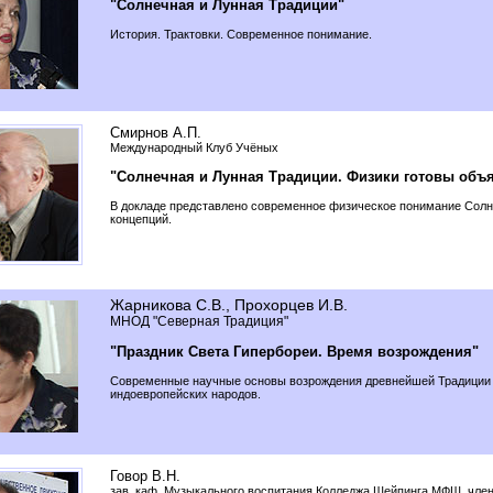
"Солнечная и Лунная Традиции"
История. Трактовки. Современное понимание.
Смирнов А.П.
Международный Клуб Учёных
"Солнечная и Лунная Традиции. Физики готовы объ
В докладе представлено современное физическое понимание Солн
концепций.
Жарникова С.В., Прохорцев И.В.
МНОД "Северная Традиция"
"Праздник Света Гипербореи. Время возрождения"
Cовременные научные основы возрождения древнейшей Традиции
индоевропейских народов.
Говор В.Н.
зав. каф. Музыкального воспитания Колледжа Шейпинга МФШ, чле