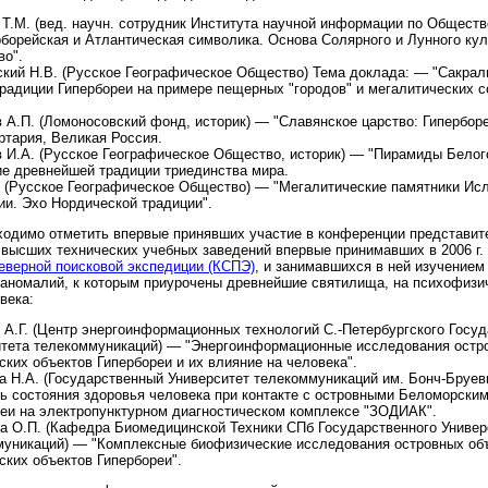
Т.М. (вед. научн. сотрудник Института научной информации по Общест
борейская и Атлантическая символика. Основа Солярного и Лунного кул
во".
кий Н.В. (Русское Географическое Общество) Тема доклада: — "Сакра
радиции Гипербореи на примере пещерных "городов" и мегалитических 
 А.П. (Ломоносовский фонд, историк) — "Славянское царство: Гипербор
ртария, Великая Россия.
 И.А. (Русское Географическое Общество, историк) — "Пирамиды Белог
е древнейшей традиции триединства мира.
 (Русское Географическое Общество) — "Мегалитические памятники Ис
и. Эхо Нордической традиции".
ходимо отметить впервые принявших участие в конференции представит
высших технических учебных заведений впервые принимавших в 2006 г. 
еверной поисковой экспедиции (КСПЭ)
, и занимавшихся в ней изучением
 аномалий, к которым приурочены древнейшие святилища, на психофизи
века:
 А.Г. (Центр энергоинформационных технологий С.-Петербургского Госу
итета телекоммуникаций) — "Энергоинформационные исследования остр
ких объектов Гипербореи и их влияние на человека".
а Н.А. (Государственный Университет телекоммуникаций им. Бонч-Бруев
ь состояния здоровья человека при контакте с островными Беломорски
еи на электропунктурном диагностическом комплексе "ЗОДИАК".
а О.П. (Кафедра Биомедицинской Техники СПб Государственного Универ
муникаций) — "Комплексные биофизические исследования островных об
ких объектов Гипербореи".