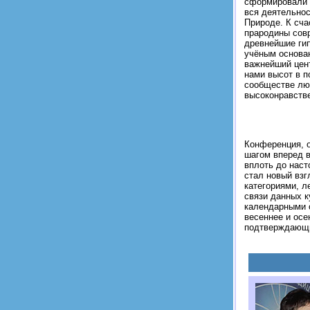
сформировали н
вся деятельнос
Природе. К сча
прародины совр
древнейшие гип
учёным основан
важнейший цент
нами высот в п
сообществе лю
высоконравств
Конференция, о
шагом вперед в
вплоть до наст
стал новый взг
категориями, 
связи данных к
календарными о
весеннее и осе
подтверждающи