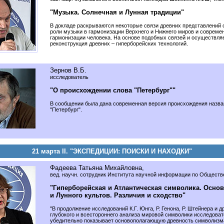
"Музыка. Солнечная и Лунная традиции"
В докладе раскрываются некоторые связи древних представлений 
роли музыки в гармонизации Верхнего и Нижнего миров и совреме
гармонизации человека. На основе подобных связей и осуществля
реконструкция древних – гиперборейских технологий.
Зернов В.Б.
исследователь
"О происхождении слова "Петербург""
В сообщении была дана современная версия происхождения назва
"Петербург".
21 марта II. "ЭКСПЕДИЦИИ: ПОИСКИ И НАХОДКИ"
Фадеева Татьяна Михайловна,
вед. научн. сотрудник Института научной информации по Общест
"Гиперборейская и Атлантическая символика. Осно
и Лунного культов. Различия и сходство"
"В продолжение исследований К.Г. Юнга, Р. Генона, Р. Штейнера и д
глубокого и всестороннего анализа мировой символики исследова
убедительно показывает основополагающую древность символизма