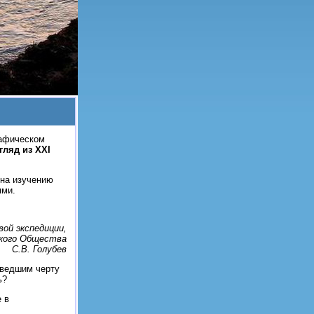
рафическом
гляд из XXI
ена изучению
ями.
вой экспедиции,
ского Общества
С.В. Голубев
дведшим черту
ь?
 в