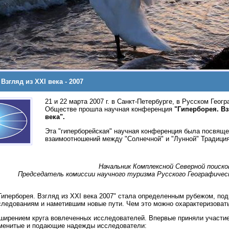
Взгляд из XXI века - 2007
21 и 22 марта 2007 г. в Санкт-Петербурге, в Русском Геог
Обществе прошла научная конференция
"Гиперборея. Вз
века".
Эта "гиперборейская" научная конференция была посвящ
взаимоотношений между "Солнечной" и "Лунной" Традици
Начальник Комплексной Северной поиско
Председатель комиссии научного туризма Русского Географиче
иперборея. Взгляд из XXI века 2007" стала определенным рубежом, по
ледованиям и наметившим новые пути. Чем это можно охарактеризоват
ширением круга вовлеченных исследователей. Впервые приняли участие
менитые и подающие надежды исследователи: