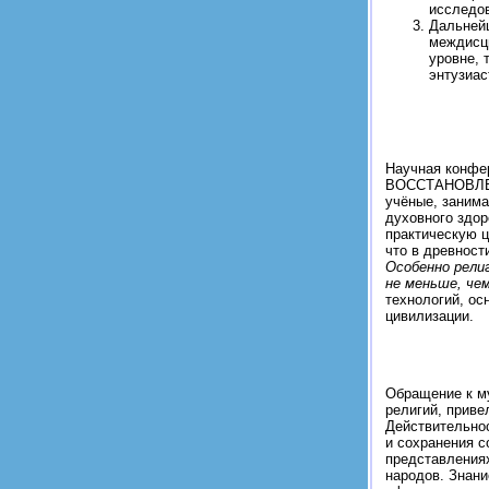
исследов
Дальнейш
междисци
уровне, 
энтузиас
Научная конфе
ВОССТАНОВЛЕН
учёные, занима
духовного здор
практическую ц
что в древнос
Особенно рели
не меньше, че
технологий, ос
цивилизации.
Обращение к м
религий, приве
Действительнос
и сохранения 
представлениях
народов. Знани