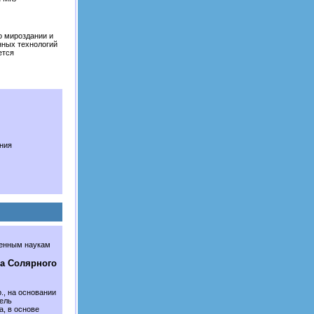
о мироздании и
нных технологий
ется
ния
венным наукам
ва Солярного
р., на основании
тель
, в основе