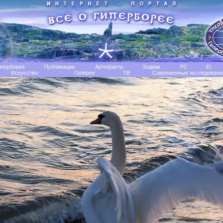
иперборее
Публикации
Артефакты
Зодиак
РС
EI
Искусство
Галереи
TB
Современные исследовани