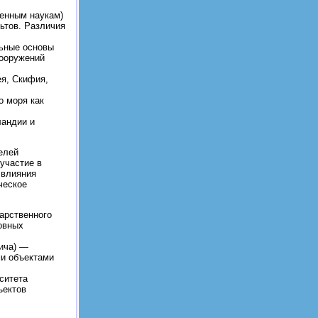
венным наукам)
ьтов. Различия
льные основы
сооружений
ея, Скифия,
о моря как
ландии и
елей
участие в
 влияния
ческое
дарственного
овных
ича) —
ми объектами
ситета
ъектов