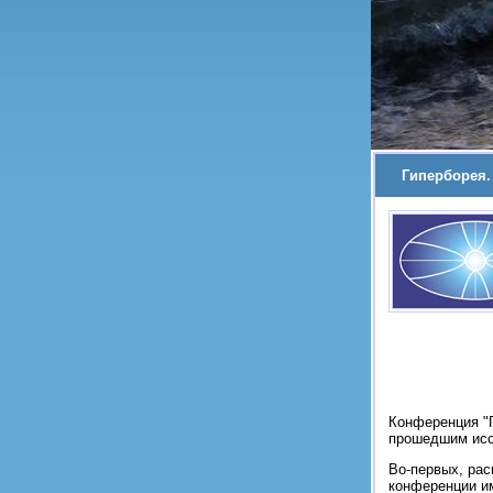
Гиперборея. 
Конференция "Г
прошедшим исс
Во-первых, рас
конференции и