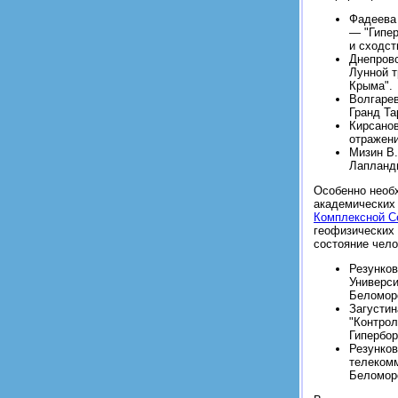
Фадеева 
— "Гипер
и сходст
Днепровс
Лунной т
Крыма".
Волгарев
Гранд Та
Кирсанов
отражени
Мизин В.
Лапланди
Особенно необ
академических 
Комплексной С
геофизических
состояние чело
Резунков
Универс
Беломорс
Загустин
"Контрол
Гипербор
Резунков
телеком
Беломорс