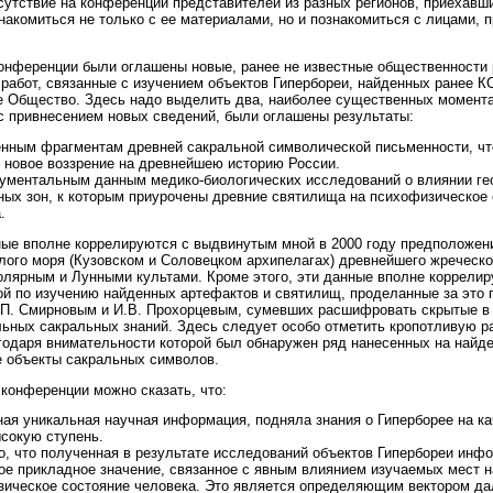
сутствие на конференции представителей из разных регионов, приехавш
накомиться не только с ее материалами, но и познакомиться с лицами,
конференции были оглашены новые, ранее не известные общественности
бот, связанные с изучением объектов Гипербореи, найденных ранее К
 Общество. Здесь надо выделить два, наиболее существенных момента,
с привнесением новых сведений, были оглашены результаты:
нным фрагментам древней сакральной символической письменности, что
 новое воззрение на древнейшею историю России.
рументальным данным медико-биологических исследований о влиянии г
ых зон, к которым приурочены древние святилища на психофизическое 
.
ные вполне коррелируются с выдвинутым мной в 2000 году предположен
лого моря (Кузовском и Соловецком архипелагах) древнейшего жреческо
олярным и Лунными культами. Кроме этого, эти данные вполне коррелир
й по изучению найденных артефактов и святилищ, проделанные за это 
.П. Смирновым и И.В. Прохорцевым, сумевших расшифровать скрытые в
ьных сакральных знаний. Здесь следует особо отметить кропотливую ра
годаря внимательности которой был обнаружен ряд нанесенных на найд
е объекты сакральных символов.
конференции можно сказать, что:
ая уникальная научная информация, подняла знания о Гиперборее на к
сокую ступень.
, что полученная в результате исследований объектов Гипербореи инф
ое прикладное значение, связанное с явным влиянием изучаемых мест н
зическое состояние человека. Это является определяющим вектором д