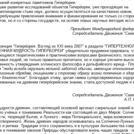
аний конкретных памятников Гипербореи.
ее развитие исследований объектов Гипербореи, уже проходящих на
плинарном стыке наук, должно осуществляться на качественно новом,
требующем привлечения внимания и финансирования не только со сторо
тов, но и со стороны государств, на основе новых научных методик исс
Президент Международной федер
Сопредседатель Движения "Севе
ренция "Гиперборея. Взгляд из XXI века 2007" в разделе "ГИПЕРТЕХНО
НАЯ МУДРОСТЬ ГИПЕРБОРЕИ" убедительно продемонстрировала, чт
ющиеся теоретическими и практическими вопросами физического, психи
овья людей, не только правильно прочитали, но и хорошо уяснили выс
енность утверждения эллинского философа и дельфийского жреца - Плу
ти
"люди всегда окружали великой заботой обычаи, имеющие отношение 
гиозным обрядам, очищениям и строгому образу жизни попечение о здо
м благочестие"
. Благодаря этому, целая гамма суперсовременных оздо
нованных на древнем гиперборейском знании, стала доступной людям и
Сопредседатель Движения "Севе
А.П.
удрости древних, составляющей основной арсенал сакральных знаний и
ло учёных к пониманию Реальности как состоящей из двух Миров: Солне
ти, творящей Бытие, и Лунного - мира Потенциального, мира возможнос
сотворенного. Жизнь древних народов основывалась на Солнечно-Лунных
 и ритмах. Традиции этого сохранились и в культурах большинства сов
е и понимание законов Природы обуславливали жизнь наших предков - г