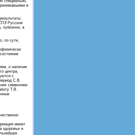
их специально,
 принимавшими в
 результаты
СПЭ Русское
 публично, в
, по сути,
еофизически
состояние
ием, о наличии
го центра,
уются с
период С.В.
 них символике
боту Т.В.
енные
ачественно
ормация имеет
а здоровье и
альнейших