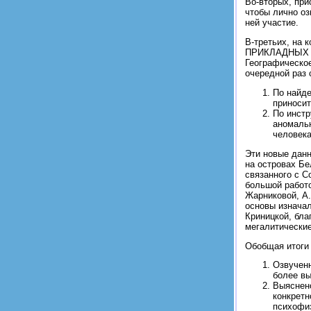
Во-вторых, при
чтобы лично оз
ней участие.
В-третьих, на 
ПРИКЛАДНЫХ ра
Географическое
очередной раз 
По найде
приносит
По инст
аномальн
человека
Эти новые дан
на островах Бе
связанного с С
большой работо
Жарниковой, А
основы изначал
Криницкой, бла
мегалитически
Обобщая итоги 
Озвученн
более вы
Выяснено
конкретн
психофи