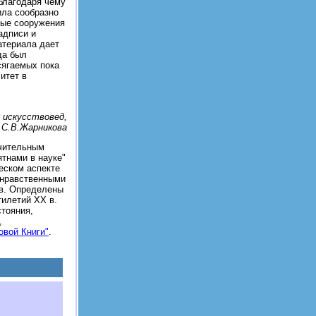
благодаря чему
ила сообразно
вые сооружения
адписи и
атериала дает
да был
сягаемых пока
итет в
 искусствовед,
 С.В.Жарникова
ачительным
ятнами в науке"
еском аспекте
 нравственными
ов. Определены
тилетий ХХ в.
тояния,
,
овой Книги"
.