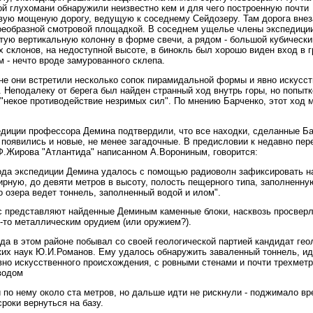
ой глухомани обнаружили неизвестно кем и для чего построенную почти
вую мощеную дорогу, ведущую к соседнему Сейдозеру. Там дорога внез
оеобразной смотровой площадкой. В соседнем ущелье члены экспедици
тую вертикальную колонну в форме свечи, а рядом - большой кубически
х склонов, на недоступной высоте, в бинокль был хорошо виден вход в
м - нечто вроде замурованного склепа.
не они встретили несколько сопок пирамидальной формы и явно искусст
 Неподалеку от берега был найден странный ход внутрь горы, но попытк
"некое противодействие незримых сил". По мнению Барченко, этот ход м
диции профессора Демина подтвердили, что все находки, сделанные Ба
 появились и новые, не менее загадочные. В предисловии к недавно пер
.Жирова "Атлантида" написанном А.Ворониным, говорится:
ода экспедиции Демина удалось с помощью радиоволн зафиксировать н
рную, до девяти метров в высоту, полость пещерного типа, заполненну
 озера ведет тоннель, заполненный водой и илом".
с представляют найденные Деминым каменные блоки, насквозь просвер
-то металлическим орудием (или оружием?).
да в этом районе побывал со своей геологической партией кандидат гео
их наук Ю.И.Романов. Ему удалось обнаружить заваленный тоннель, и
вно искусственного происхождения, с ровными стенами и почти трехмет
водом
 по нему около ста метров, но дальше идти не рискнули - поджимало вр
сроки вернуться на базу.