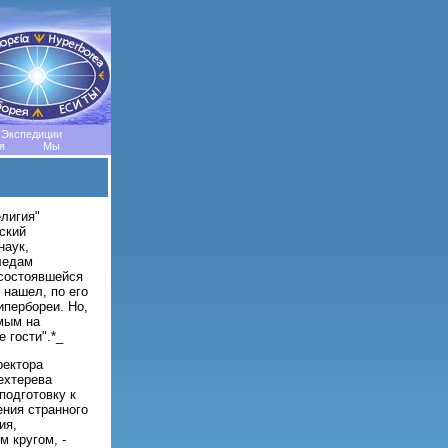
Экспедиции
я
Мы
елигия"
ский
наук,
ледам
 состоявшейся
 нашел, по его
ипербореи. Но,
мым на
 гости".*_
ректора
ехтерева
подготовку к
ения странного
ия,
 кругом, -