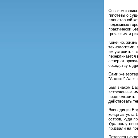
Ознакомившись 
гипотезы о сущ
планетарной ка
подземные горо
практически бе
греческим и ри
Конечно, жизнь
технологиями, 
им устроить св
перекликается 
север от вражд
соседству с д
Сами же эзотер
"Аэлите" Алекс
Был знаком Бар
встреченные им
предположить н
действовать те
Экспедиция Бар
конце августа 
остров, куда п
Удалось уговор
призвали на по
Потерпев неуда