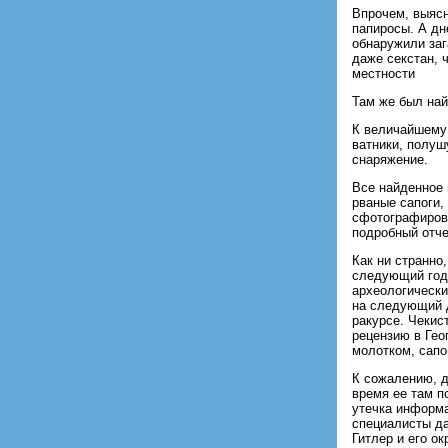
Впрочем, выясн
папиросы. А дн
обнаружили заг
даже секстан, 
местности
Там же был най
К величайшему 
ватники, полуш
снаряжение.
Все найденное 
рваные сапоги,
сфотографирова
подробный отче
Как ни странно,
следующий год
археологически
на следующий д
ракурсе. Чекис
рецензию в Гео
молотком, сапо
К сожалению, д
время ее там п
утечка информа
специалисты да
Гитлер и его о