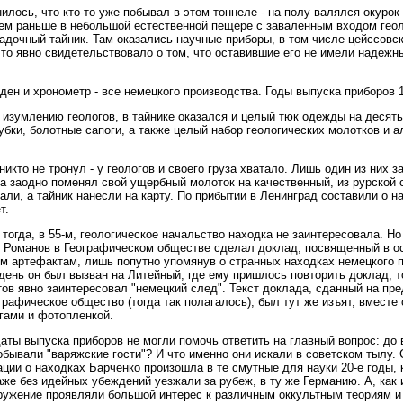
илось, что кто-то уже побывал в этом тоннеле - на полу валялся окурок
ем раньше в небольшой естественной пещере с заваленным входом гео
адочный тайник. Там оказались научные приборы, в том числе цейссовск
что явно свидетельствовало о том, что оставившие его не имели надежны
ден и хронометр - все немецкого производства. Годы выпуска приборов 1
изумлению геологов, в тайнике оказался и целый тюк одежды на десять
убки, болотные сапоги, а также целый набор геологических молотков и 
никто не тронул - у геологов и своего груза хватало. Лишь один из них 
 а заодно поменял свой ущербный молоток на качественный, из рурской 
ли, а тайник нанесли на карту. По прибытии в Ленинград составили о н
т.
 тогда, в 55-м, геологическое начальство находка не заинтересовала. Но
 Романов в Географическом обществе сделал доклад, посвященный в о
м артефактам, лишь попутно упомянув о странных находках немецкого 
ень он был вызван на Литейный, где ему пришлось повторить доклад, т
тов явно заинтересовал "немецкий след". Текст доклада, сданный на пр
графическое общество (тогда так полагалось), был тут же изъят, вместе
гами и фотопленкой.
аты выпуска приборов не могли помочь ответить на главный вопрос: до 
обывали "варяжские гости"? И что именно они искали в советском тылу. 
ции о находках Барченко произошла в те смутные для науки 20-е годы, 
же без идейных убеждений уезжали за рубеж, в ту же Германию. А, как 
кружение проявляли большой интерес к различным оккультным теориям 