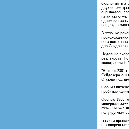
сюрпризы: в эт
двухкилометро
обрывалась св
гигантскую жел
одном из горны
пещеру, а рядо
В этом же райо
происхождения.
него помешало 
дно Сейдозера.
Недавние экспе
реальность. Но
монографии Н.Ф
"В июле 2001 г
Сейдозера обши
Отсюда под дно
Особый интере
пробитые каким
Осенью 1955 го
минералогическ
горы. Он был я
полукруглым с
Геологи прошли
в оговоренные 