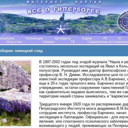
иперборее
Публикации
Артефакты
Зодиак
РС
EI
Искусство
Галереи
TB
Современные исследовани
рбореи: немецкий след
В 1997-2002 годах под эгидой журнала "Наука и р
состоялось несколько экспедиций на Ямал и Коль
полуостров. Руководил ими доктор философских 
профессор В. Н. Демин. Исследователи шли по с
известной экспедиции профессора А.В.Барченко,
еще в 20-х годах прошлого века. Барченко искал и
утверждению, остатки сооружении таинственной Г
как сравнительно недавно выяснилось, тем же са
территории нашей страны занимались и "варяжские
Тридцатого января 1920 года по распоряжению ди
Петроградского Института мозга академика В.М.Б
сотрудник института, профессор Барченко, начал 
экспедиции в Лапландию. Официально - для изуч
явления, или спонтанного психического заболеван
возникающего у людей, проживающих за Полярным