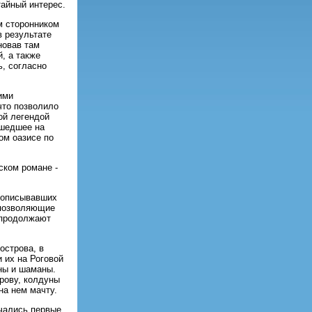
тайный интерес.
м сторонником
в результате
новав там
, а также
ь, согласно
ими
что позволило
ой легендой
ушедшее на
ом оазисе по
ском романе -
, описывавших
 позволяющие
о продолжают
острова, в
 их на Роговой
уны и шаманы.
рову, колдуны
на нем мачту.
ачались первые