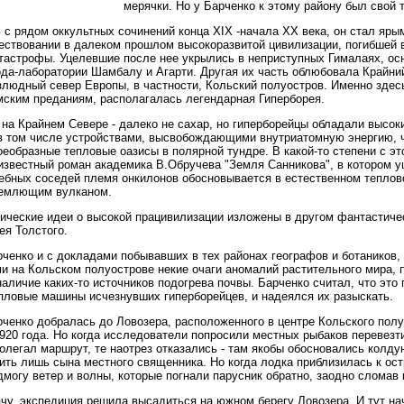
мерячки. Но у Барченко к этому району был свой 
с рядом оккультных сочинений конца XIX -начала XX века, он стал яры
ествовании в далеком прошлом высокоразвитой цивилизации, погибшей 
тастрофы. Уцелевшие после нее укрылись в неприступных Гималаях, ос
да-лаборатории Шамбалу и Агарти. Другая их часть облюбовала Крайний
злюдный север Европы, в частности, Кольский полуостров. Именно здес
мским преданиям, располагалась легендарная Гиперборея.
 на Крайнем Севере - далеко не сахар, но гиперборейцы обладали высок
в том числе устройствами, высвобождающими внутриатомную энергию, 
оеобразные тепловые оазисы в полярной тундре. В какой-то степени с эт
известный роман академика В.Обручева "Земля Санникова", в котором 
ебных соседей племя онкилонов обосновывается в естественном теплов
ремлющим вулканом.
ические идеи о высокой працивилизации изложены в другом фантастиче
ея Толстого.
ченко и с докладами побывавших в тех районах географов и ботаников
и на Кольском полуострове некие очаги аномалий растительного мира,
аличие каких-то источников подогрева почвы. Барченко считал, что эт
пловые машины исчезнувших гиперборейцев, и надеялся их разыскать.
ченко добралась до Ловозера, расположенного в центре Кольского полу
1920 года. Но когда исследователи попросили местных рыбаков перевезти
ролегал маршрут, те наотрез отказались - там якобы обосновались колд
ить лишь сына местного священника. Но когда лодка приблизилась к ост
дмогу ветер и волны, которые погнали парусник обратно, заодно сломав 
чу, экспедиция решила высадиться на южном берегу Ловозера. И тут н