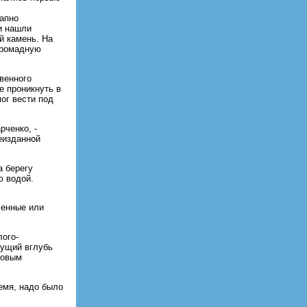
апно
и нашли
й камень. На
 громадную
венного
е проникнуть в
ог вести под
рченко, -
еизданной
а берегу
ю водой.
ленные или
лого-
дущий вглубь
ровым
емя, надо было