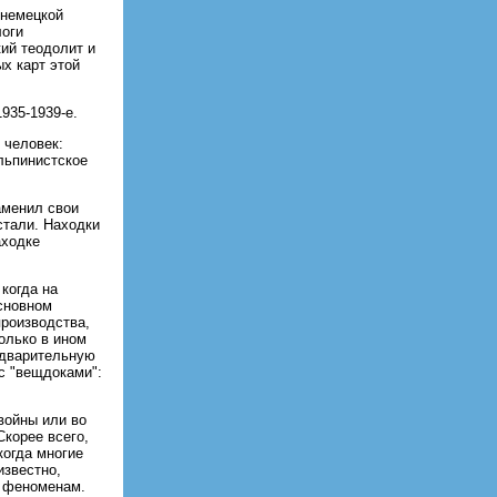
 немецкой
логи
ий теодолит и
х карт этой
935-1939-е.
 человек:
альпинистское
заменил свои
стали. Находки
аходке
 когда на
сновном
производства,
олько в ином
едварительную
 с "вещдоками":
войны или во
Скорее всего,
когда многие
известно,
и феноменам.