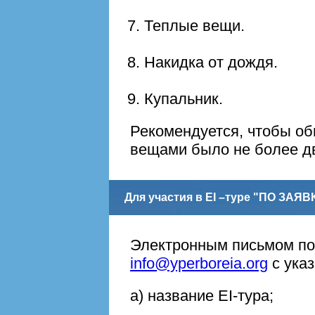
Теплые вещи.
Накидка от дождя.
Купальник.
Рекомендуется, чтобы об
вещами было не более д
Для участия в EI –туре "ПО ЗАЯ
Электронным письмом по
info@yperboreia.org
с ука
а) названиe EI-тура;