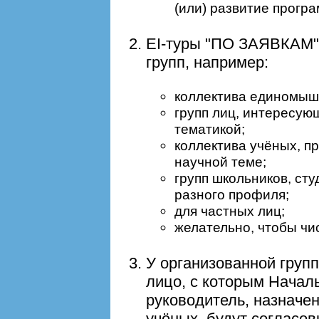
(или) развитие прогр
EI-туры "ПО ЗАЯВКАМ"
групп, например:
коллектива единомыш
групп лиц, интересую
тематикой;
коллектива учёных, п
научной теме;
групп школьников, ст
разного профиля;
для частных лиц;
желательно, чтобы чи
У организованной груп
лицо, с которым Начал
руководитель, назнач
учёных, будут согласо