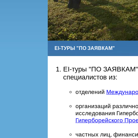
EI-ТУРЫ "ПО ЗАЯВКАМ"
EI-туры "ПО ЗАЯВКАМ"
специалистов из:
отделений
Междунаро
организаций различн
исследования Гипербо
Гиперборейского Про
частных лиц, финанс