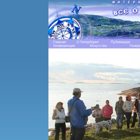
Главная
О Гиперборее
Публикации
Конференции
Искусство
Галер