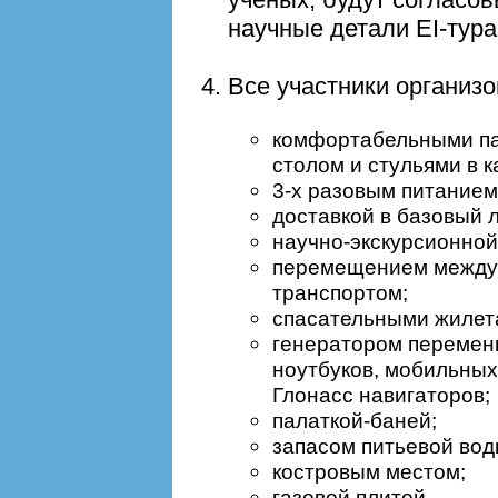
научные детали EI-тура
Все участники организ
комфортабельными па
столом и стульями в к
3-х разовым питанием
доставкой в базовый л
научно-экскурсионной
перемещением между
транспортом;
спасательными жилета
генератором переменн
ноутбуков, мобильных
Глонасс навигаторов;
палаткой-баней;
запасом питьевой вод
костровым местом;
газовой плитой.