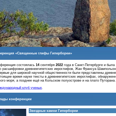
ференция «Священные глифы Гипербореи»
нференция состоялась
14
сентября
2022
года в Санкт-Петербурге и был
 расшифровки древнеегипетских иероглифов, Жан Франсуа Шампольон
ервые для широкой научной общественности были представлены древне
стоящее время науке тексты в древнеегипетских иероглифах, обнаружен
ого моря, а позднее ещё на Кольском полуострове и на плато Путорана.
ждународный клуб ученых
.
лады конференции
Звездные камни Гипербореи