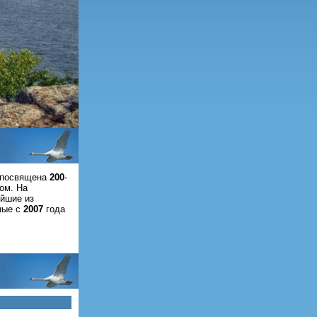
а посвящена
200
-
ом. На
йшие из
ные с
2007
года