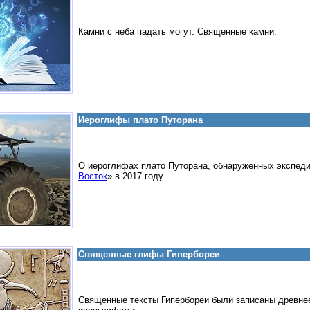
Камни с неба падать могут. Священные камни.
Иероглифы плато Путорана
О иероглифах плато Путорана, обнаруженных экспеди
Восток
» в 2017 году.
Священные глифы Гипербореи
Священные тексты Гипербореи были записаны древне