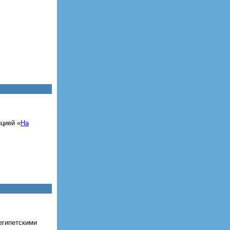
цией «
На
египетскими