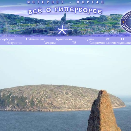
иперборее
Публикации
Артефакты
Зодиак
РС
EI
Искусство
Галереи
TB
Современные исследовани