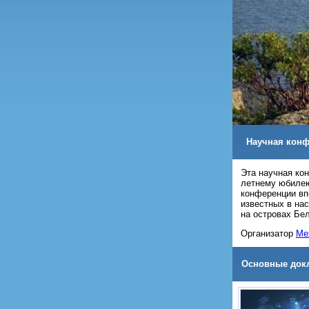
Научная кон
Эта научная ко
летнему юбилею
конференции вп
известных в на
на островах Бел
Организатор
Ме
Основные док