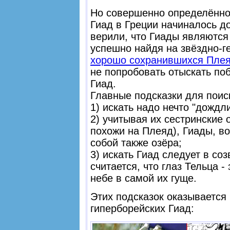
Но совершенно определённо 
Гиад в Греции начиналось д
верили, что Гиады являются
успешно найдя на звёздно-г
хорошо сохранившихся Пле
не попробовать отыскать поб
Гиад.
Главные подсказки для поис
1) искать надо нечто "дождл
2) учитывая их сестринские
похожи на Плеяд), Гиады, в
собой также озёра;
3) искать Гиад следует в соз
считается, что глаз Тельца 
небе в самой их гуще.
Этих подсказок оказывается
гиперборейских Гиад: