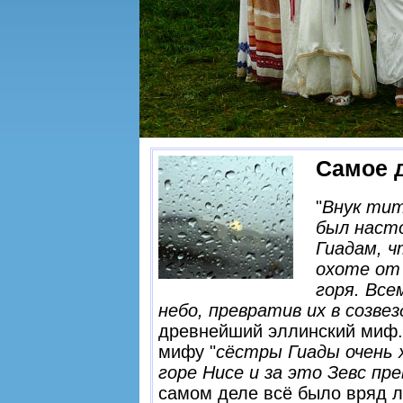
Самое 
"
Внук тит
был наст
Гиадам, ч
охоте от 
горя. Все
небо, превратив их в созве
древнейший эллинский миф.
мифу "
сёстры Гиады очень 
горе Нисе и за это Зевс пр
самом деле всё было вряд ли