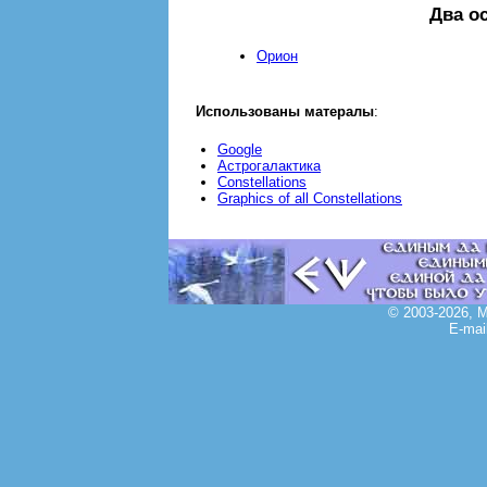
Два о
Opион
Использованы матералы
:
Google
Астрогалактика
Сonstellations
Graphics of all Constellations
© 2003-2026, 
E-mai