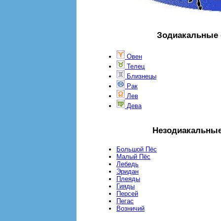
Зодиакальные 
Овен
Телец
Близнецы
Рак
Лев
Дева
Незодиакальные
Большой Пёс
Малый Пёс
Лебедь
Эридан
Плеяды
Гияды
Персей
Пегас
Возничий