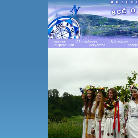
Главная
О Гиперборее
Публикации
Конференции
Искусство
Галер