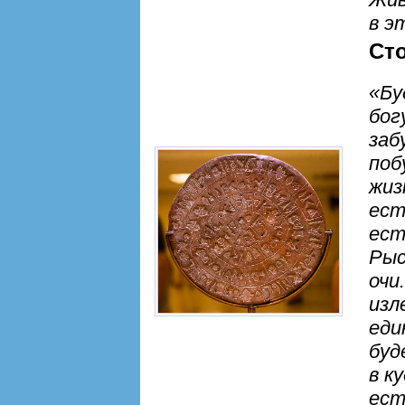
в э
Ст
«Бу
бог
заб
поб
жиз
ест
ест
Рыс
очи
изл
еди
буд
в к
ест