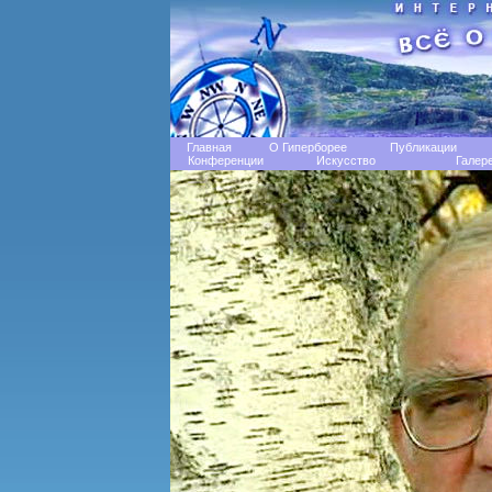
Главная
О Гиперборее
Публикации
Конференции
Искусство
Галер