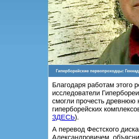
Гиперборейские первопроходцы: Геннад
Благодаря работам этого р
исследователи Гипербореи
смогли прочесть древнюю 
гиперборейских комплексов
ЗДЕСЬ
).
А перевод Фестского диск
Александровичем, объяснил