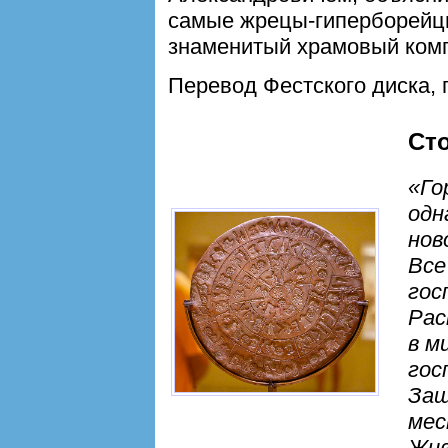
самые жрецы-гиперборейц
знаменитый храмовый комп
Перевод Фестского диска, 
Ст
«Го
одн
нов
Все
гос
Рас
в м
гос
Защ
мес
Жив