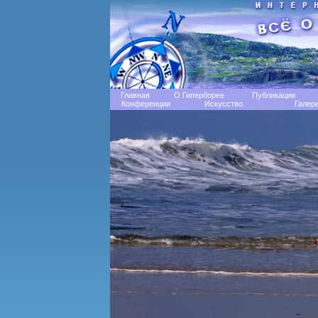
Главная
О Гиперборее
Публикации
Конференции
Искусство
Галер