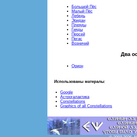
Большой Пёс
Малый Пёс
Лебедь
Эридан
Плеяды
Гияды
Персей
Пегас
Возничий
Два о
Opион
Использованы матералы
:
Google
Астрогалактика
Сonstellations
Graphics of all Constellations