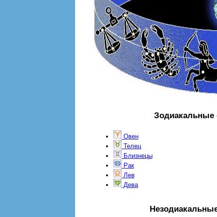
Зодиакальные 
Овен
Телец
Близнецы
Рак
Лев
Дева
Незодиакальные