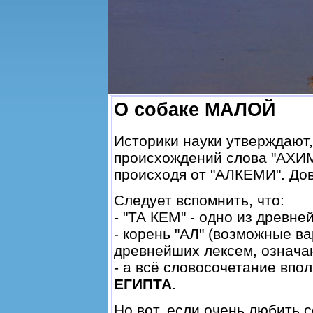
О собаке МАЛОЙ
Историки науки утверждают,
происхождений слова "АХИМ
происходя от "АЛКЕМИ". Дов
Следует вспомнить, что:
- "ТА КЕМ" - одно из древне
- корень "АЛ" (возможные вар
древнейших лексем, означ
- а всё словосочетание впо
ЕГИПТА
.
Но вот, если очень любить 