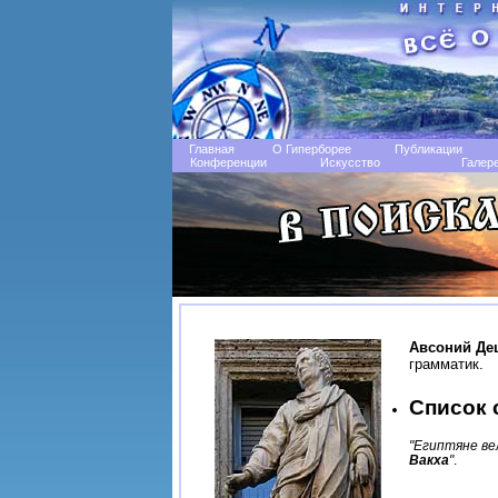
Главная
О Гиперборее
Публикации
Конференции
Искусство
Галер
Авсоний Де
грамматик.
Список 
"Египтяне ве
Вакха
"
.