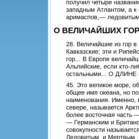
получил четыре названия
западным Атлантом, а к 
аримаспов,— ледовитым 
О ВЕЛИЧАЙШИХ ГО
28. Величайшие из гор 
Кавказские; эти и Рипей
гор... В Европе величай
Альпийские, если кто-ли
остальными... О ДЛИН
45. Это великое море, 
общее имя океана, но по
наименования. Именно, 
севере, называется Аркт
более восточная часть 
— Германским и Британс
совокупности называетс
Ледовитым, и Мертвым..