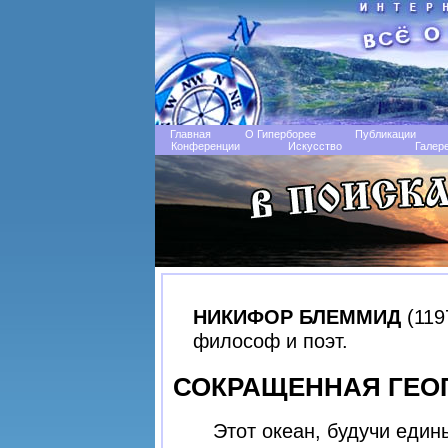
Главная
О Гиперборее
Публикации
Конференции
Искусство
Галер
НИКИФОР БЛЕММИД
(119
философ и поэт.
СОКРАЩЕННАЯ ГЕОГ
Этот океан, будучи един