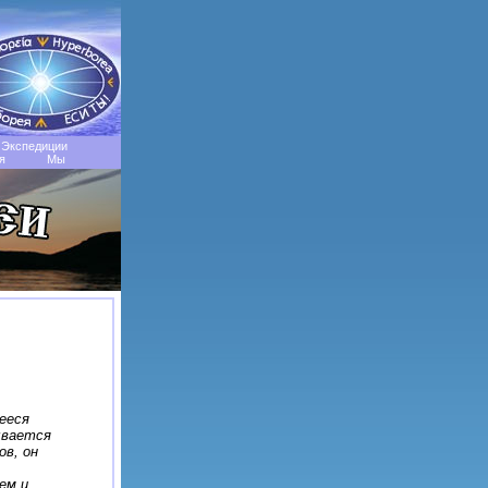
Экспедиции
я
Мы
ееся
ывается
ов, он
ем и