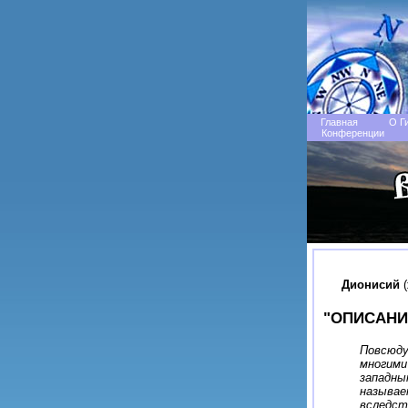
Главная
О Г
Конференции
Дионисий
(
"ОПИСАНИ
Повсюду
многими
западны
называе
вследст