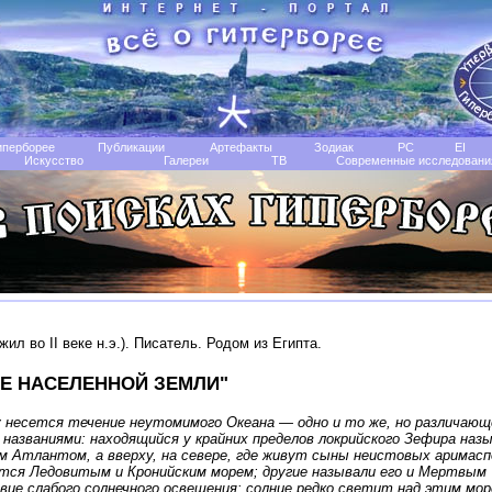
иперборее
Публикации
Артефакты
Зодиак
РС
EI
Искусство
Галереи
TB
Современные исследовани
жил во II веке н.э.). Писатель. Родом из Египта.
Е НАСЕЛЕННОЙ ЗЕМЛИ"
 несется течение неутомимого Океана — одно и то же, но различающ
 названиями: находящийся у крайних пределов локрийского Зефира наз
м Атлантом, а вверху, на севере, где живут сыны неистовых аримасп
тся Ледовитым и Кронийским морем; другие называли его и Мертвым
вие слабого солнечного освещения: солнце редко светит над этим мор