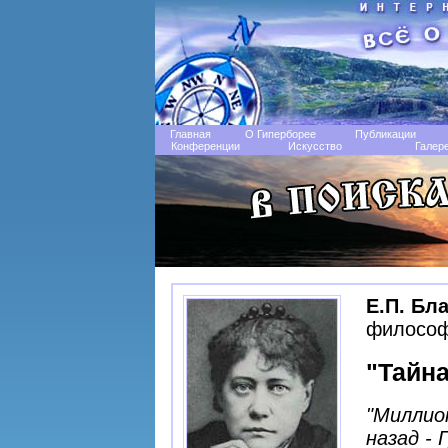
Главная
О Гиперборее
Публикации
Конференции
Искусство
Галер
Е.П. Бл
философ
"Тайна
"Миллио
назад - 