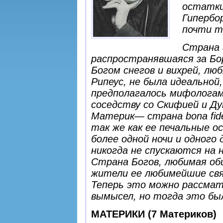
остатки
Гипербо
почти т
Страна 
распространявшаяся за Бо
Богом снегов и вихрей, лю
Рипеус, не была идеальной
предполагалось мифологами
соседству со Скифией и Д
Материк— страна bona fide
так же как ее печальные о
более одной ночи и одного
никогда не спускаются на н
Страна Богов, любимая об
жители ее любимейшие свя
Теперь это можно рассмат
вымысел, но тогда это бы
МАТЕРИКИ (7 Материков)