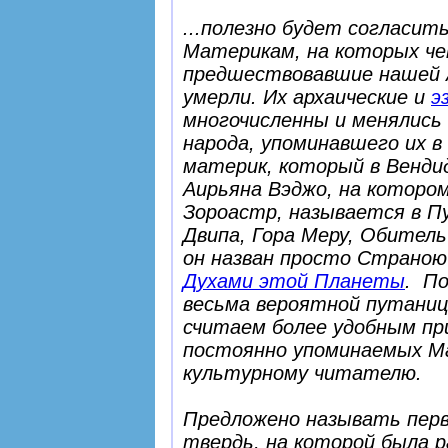
...полезно будет согласи
Материкам, на которых ч
предшествовавшие нашей А
умерли. Их архаические и
э
многочисленны и менялись
народа, упоминавшего их в
материк, который в Вендид
Аирьяна Вэджо
, на которо
Зороастр, называется в П
Двипа, Гора Меру, Обитель
он назван просто Страною
Духами этой Планеты
. По
весьма вероятной путаниц
считаем более удобным пр
постоянно упоминаемых Ма
культурному читателю.
Предложено называть перв
твердь, на которой была 