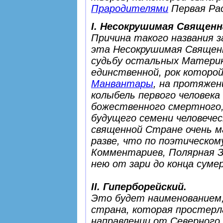
Прародителями
Первая Рас
I. Несокрушимая Священн
Причина такого названия 
эта Несокрушимая Священн
судьбу остальных Материк
единственной, рок которой
Манвантары
, на протяже
колыбель первого человека
божественного смертного,
будущего семени человече
священной Стране очень м
разве, что по поэтическом
Комментариев
, Полярная 
нею от зари до конца суме
II. Гиперборейский.
Это будет наименованием,
страна, которая простерл
направлении от Северного