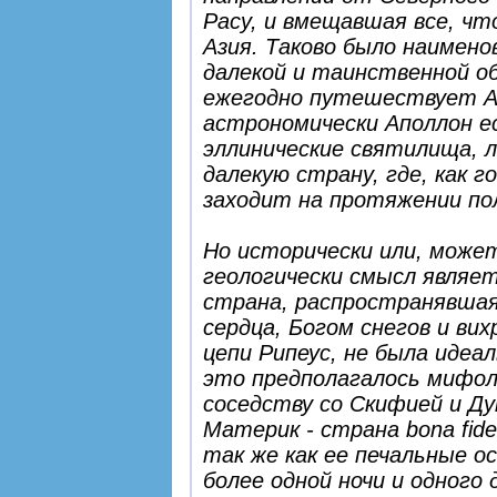
Расу, и вмещавшая все, чт
Азия. Таково было наимено
далекой и таинственной об
ежегодно путешествует Ап
астрономически Аполлон е
эллинические святилища, 
далекую страну, где, как г
заходит на протяжении пол
Но исторически или, може
геологически смысл являе
страна, распространявшая
сердца, Богом снегов и ви
цепи Рипеус, не была идеа
это предполагалось мифоло
соседству со Скифией и Д
Материк - страна
bona fide
так же как ее печальные о
более одной ночи и одного