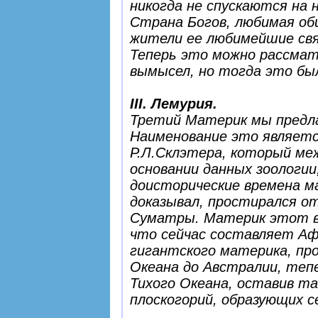
никогда не спускаются на н
Страна Богов, любимая об
жители ее любимейшие свя
Теперь это можно рассмат
вымысел, но тогда это бы
III. Лемурия.
Третий Материк мы предл
Наименование это являет
Р.Л.Склэтера, который меж
основании данных зоологии
доисторические времена ма
доказывал, простирался от
Суматры. Материк этот в
что сейчас составляет Аф
гигантского материка, пр
Океана до Австралии, тепе
Тихого Океана, оставив та
плоскогорий, образующих с