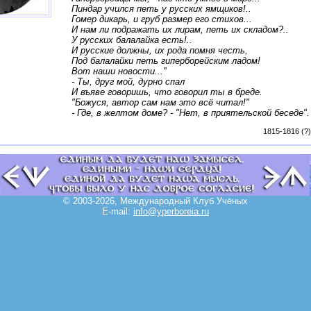
Пиндар учился петь у русских ямщиков!..
Гомер дикарь, и груб размер его стихов...
И нам ли подражать их лирам, петь их складом?..
У русских балалайка есть!..
И русские должны, их рода помня честь,
Под балалайки петь гиперборейским ладом!
Вот наши новости..."
- Ты, друг мой, дурно спал
И въяве говоришь, что говорил ты в бреде.
"Божуся, автор сам нам это всё читал!"
- Где, в желтом доме? -
"Нет, в приятельской беседе"
.
1815-1816 (?)
© 2003-2026, Международный Клуб Учёных
E-mail:
info@yperboreia.ru