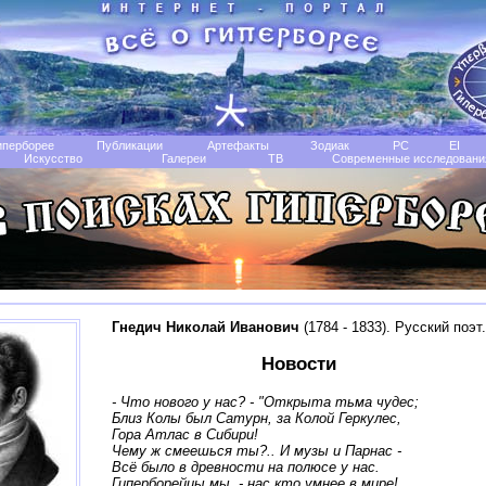
иперборее
Публикации
Артефакты
Зодиак
РС
EI
Искусство
Галереи
TB
Современные исследовани
Гнедич Николай Иванович
(1784 - 1833). Русский поэт.
Новости
- Что нового у нас? -
"Открыта тьма чудес;
Близ Колы был Сатурн, за Колой Геркулес,
Гора Атлас в Сибири!
Чему ж смеешься ты?.. И музы и Парнас -
Всё было в древности на полюсе у нас.
Гиперборейцы мы, - нас кто умнее в мире!..