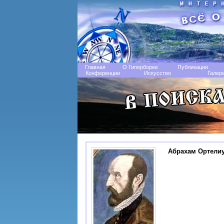
Главная
О Гиперборее
Публикации
Конференции
Искусство
Галер
Абрахам Ортели