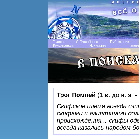
Главная
О Гиперборее
Публикации
Конференции
Искусство
Галер
Трог Помпей
(1 в. до н. э. -
Скифское племя всегда сч
скифами и египтянами дол
происхождения... скифы од
всегда казались народом б