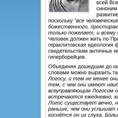
всей Все
синоним
развитие
поскольку
"все человечески
божественного, простираю
только пожелает, и всему 
Человек должен жить по При
гераклитовская идеология ф
свидетельствам античных 
гиперборейцев.
Объединяя дошедшие до нас
словами можно выразить та
Логосу, и тем не менее о
тем, с чем они имеют наиб
всеуправляющим Логосом он
встречаются ежедневно, 
Логос существует вечно, 
раньше, чем они услышат п
коснётся он их слуха. Бол