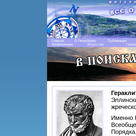
Главная
О Гиперборее
Публикации
Конференции
Искусство
Галер
Геракл
Эллински
жреческо
Именно 
Всеобще
Порядка