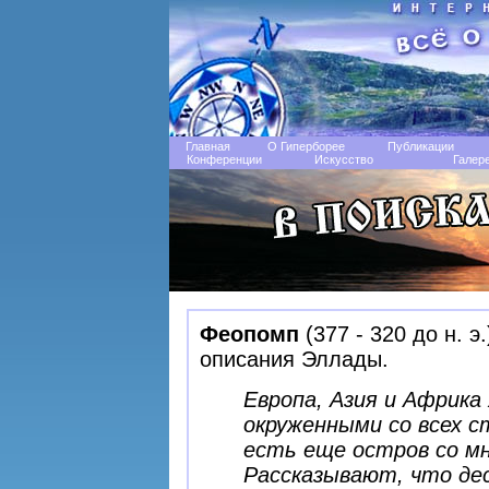
Главная
О Гиперборее
Публикации
Конференции
Искусство
Галер
Феопомп
(377 - 320 до н. э
описания Эллады.
Европа, Азия и Африка
окруженными со всех с
есть еще остров со м
Рассказывают, что де