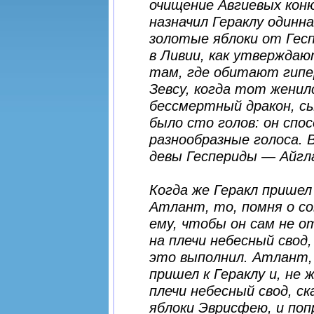
очищение Авгиевых коню
назначил Гераклу один
золотые яблоки от Гесп
в Ливии, как утверждаю
там, где обитают гипер
Зевсу, когда тот женил
бессмертный дракон, сы
было сто голов: он спо
разнообразные голоса. 
девы Геспериды — Айгла
Когда же Геракл пришел
Атлант, то, помня о с
ему, чтобы он сам не от
на плечи небесный свод
это выполнил. Атлант, 
пришел к Гераклу и, не
плечи небесный свод, с
яблоки Эврисфею, и поп