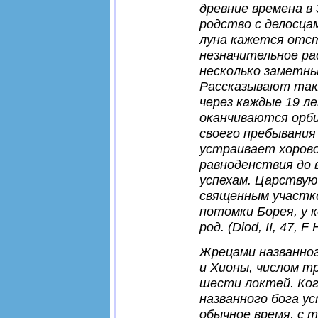
древние времена в 
родство с делосца
луна кажется отст
незначительное ра
несколько заметн
Рассказывают такж
через каждые 19 л
оканчиваются орб
своего пребывания
устраивает хорово
равноденствия до 
успехам. Царствую
священным участк
потомки Борея, у 
род
. (Diod, II, 47, F 
Жрецами названно
и Хионы, числом т
шести локтей. Ког
названного
бога
ус
обычное время, с т