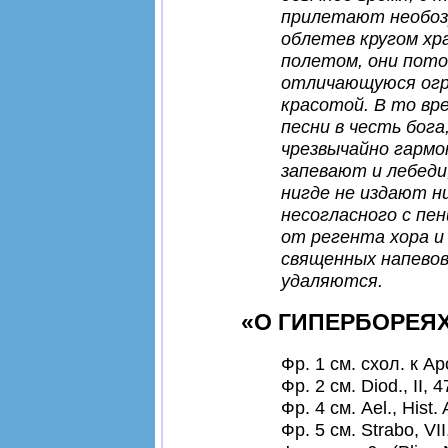
прилетают необозр
облетев кругом хра
полетом, они пото
отличающуюся огр
красотой. В то вр
песни в честь бог
чрезвычайно гармо
запевают и лебеди;
нигде не издают н
несогласного с пен
от регента хора и
священных напевов
удаляются
.
«О ГИПЕРБОРЕЯ
Фр. 1 см. схол. к Apo
Фр. 2 см. Diod., II, 4
Фр. 4 см. Ael., Hist. 
Фр. 5 см. Strabo, VII