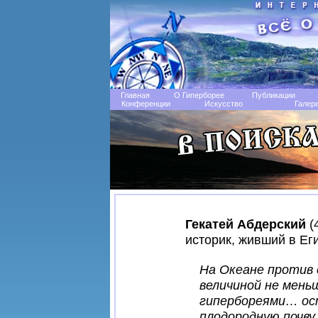
Главная
О Гиперборее
Публикации
Конференции
Искусство
Галер
Гекатей Абдерский
(
историк, живший в Ег
На Океане против
величиной не мен
гипербореями… ос
плодородную почву