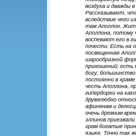
воздуха и дважды в
Рассказывают, что
вследствие чего и
там Аполлон. Жите
Аполлона, потому 
воспевают его в г
почести. Есть на 
посвященная Аполл
шарообразной фор
приношений; есть 
богу; большинство
постоянно в храме
честь Аполлона, п
гипербореи на како
дружелюбно относя
афинянам и делосц
очень древним вре
эллинов приезжали
храм богатые прин
языке. Точно так 