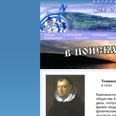
Главная
О Гиперборее
Публикации
Конференции
Искусство
Галер
Томмаз
и поэт.
Кампанелла
общества б
день, получ
время люди
физическим
достигла р