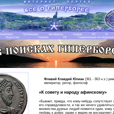
иперборее
Публикации
Артефакты
Зодиак
РС
EI
Искусство
Галереи
TB
Современные исследовани
Флавий Клавдий Юлиан
(361 - 363 н.э.) ри
император, ритор, философ
«К совету и народу афинскому»
«Бывает, правда, что кому-нибудь сопутствует
его справедливости, и так же нечего удивлятьс
множества дурных людей появится один, кому 
любовь к добру; разве у мидян не восхваляют Д