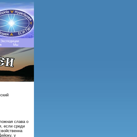
Экспедиции
я
Мы
мский
 ложная слава о
я, если среди
свойственна
ейоку, у