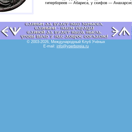
гипербореев — Абариса, у скифов — Анахарсис
© 2003-2026, Международный Клуб Учёных
E-mail:
info@yperboreia.ru