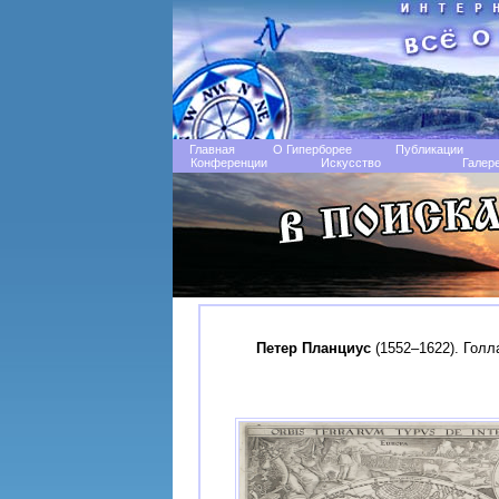
Главная
О Гиперборее
Публикации
Конференции
Искусство
Галер
Петер Планциус
(1552–1622). Голл