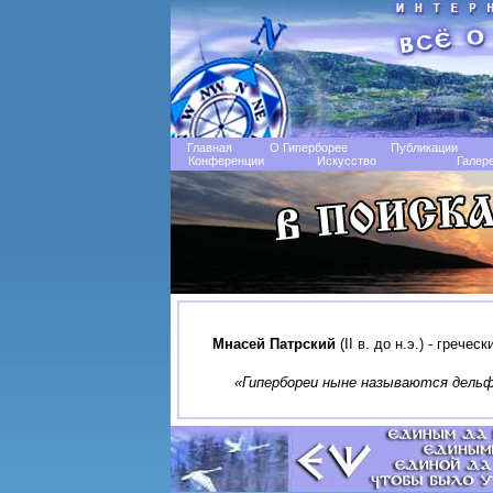
Главная
О Гиперборее
Публикации
Конференции
Искусство
Галер
Мнасей Патрский
(II в. до н.э.) - гречес
«Гипербореи ныне называются дель