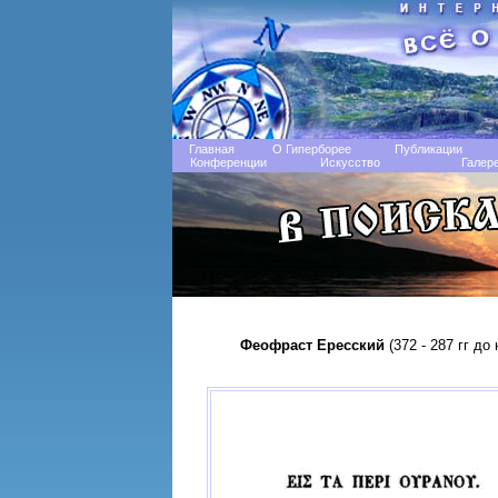
Главная
О Гиперборее
Публикации
Конференции
Искусство
Галер
Феофраст Ересский
(372 - 287 гг до 