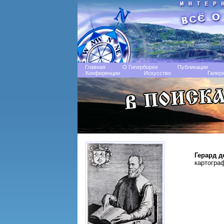
Главная
О Гиперборее
Публикации
Конференции
Искусство
Галер
Герард д
картограф