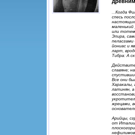
древним
...Когда Ф
спесь посл
настоящих 
маленький 
или тотем
Эпира, сам
пеласгами 
йониас и я
ларт, врод
Тибра: А с
Действите
славяне; н
спустившие
Все они бы
Харакалы, 
латинян, а
восстанови
укротител
жрецами, 
основателя
Арийцы, сг
от Италии 
плоскогори
нефилимов 