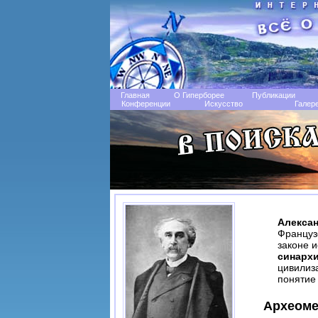
Главная
О Гиперборее
Публикации
Конференции
Искусство
Галер
Алексан
Француз
законе 
синарх
цивилиз
поняти
Археоме