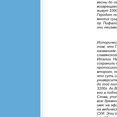
весны до с
возвращает
живут 1000
Геродот по
многих сущ
пр. Пифаго
они неизве
Историческ
том, что П
названием 
славянског
Италии. Не
сохранили 
протосинте
второго, 
что суть и
университе
до той пол
3100г. до 
его в подп
Слова, упо
всю древно
имя: на эф
на ведичес
СУИ. Это И