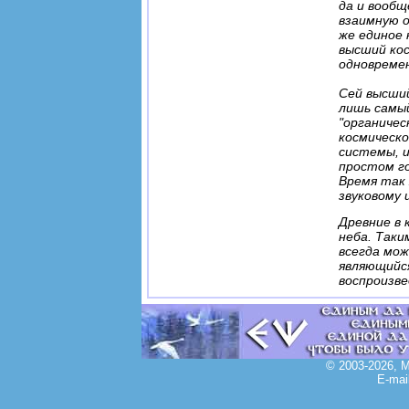
да и вообщ
взаимную о
же единое 
высший кос
одновремен
Сей высши
лишь самый
"органичес
космическо
системы, и
простом го
Время так 
звуковому 
Древние в 
неба. Таки
всегда мо
являющийся
воспроизве
© 2003-2026, 
E-mai