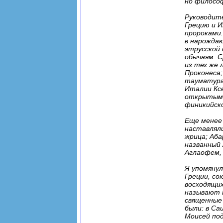
но философ
Руководите
Грецию и И
пророками.
в нарождаю
этрусской 
обычаям. С
из тех же 
Проконеса;
тауматург
Италии Ксе
открытым 
финикийск
Еще менее
наставлял
жрица; Аба
названный 
Аглаофем, 
Я упомянул
Греции, со
восходящих
называют К
священные 
были: в Са
Моисей по