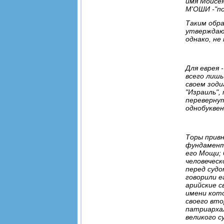
имя Моисея
М'ОШИ -"п
Таким обра
утверждают
однако, не
Для еврея 
всего лишь
своем зоди
"Израиль",
перевернут
однобуквен
Торы привн
фундамент
его Мощи; 
человеческ
перед судо
говорили е
арийские с
имени кото
своего вто
патриархал
великого с