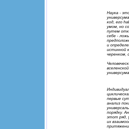
Наука - эт
универсума
код, его h
умом, но с
путем отка
себе - лож
предполож
и определе
истинной к
черенком,
Человеческ
вселенской
универсума
Индивидуал
циклическа
первые сут
анализ пок
универсал
порядку. А
этот ряд,
их взаимо
притяжения