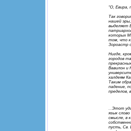
"О, Евира,
Так говори
нашей эры,
выделяет Е
патриархов
которых М
том, что к
Зороастр о
Нигде, кро
городов та
прекрасных
Вавилон и 
университе
халдеям Ка
Таким обра
падение, п
пределов, 
...Этот уд
язык слово
смысле, в
собственно
пусть, Св.