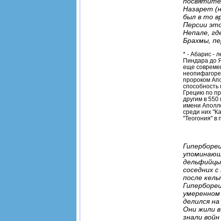
посвятител
Назарет (н
был в то в
Персии это
Непале, гд
Брахмы, пе
* - Абарис -
Пиндара до Я
еще современ
неопифагорей
пророком Апо
способность 
Грецию по при
другим в 550
имени Аполло
среди них "К
"Теогония" в п
Гипербореи
упоминающ
дельфийцы 
соседних с
после кель
Гипербореи
умеренном 
делился на
Они жили в
знали войн