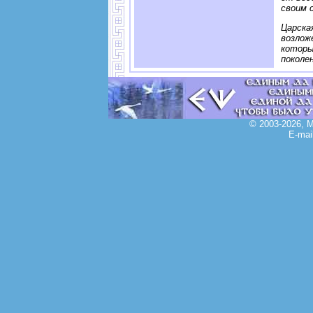
своим 
Царска
возлож
которы
поколе
© 2003-2026, 
E-mai