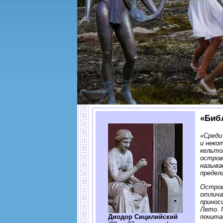
«Биб
«Среди
и неко
кельто
остров
называ
предел
Остров
отлича
принос
Лето. 
почита
Диодор Сицилийский