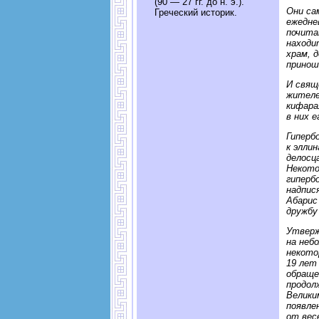
(90 — 27 гг. до н. э.).
Они са
Греческий историк.
ежедне
почита
находи
храм, 
принош
И свящ
жителе
кифара
в них е
Гиперб
к эллин
делосц
Некото
гиперб
надпис
Абарис
дружбу
Утверж
на неб
некото
19 лет
обраще
продол
Велики
появле
от вес