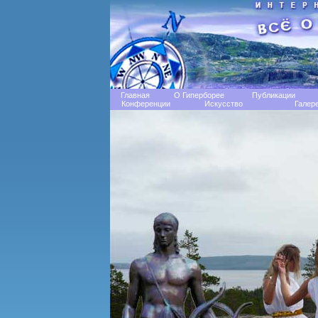
Главная
О Гиперборее
Публикации
Конференции
Искусство
Галер